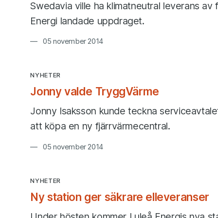
Swedavia ville ha klimatneutral leverans av 
Energi landade uppdraget.
05 november 2014
NYHETER
Jonny valde TryggVärme
Jonny Isaksson kunde teckna serviceavtalet
att köpa en ny fjärrvärmecentral.
05 november 2014
NYHETER
Ny station ger säkrare elleveranser
Under hösten kommer Luleå Energis nya sta