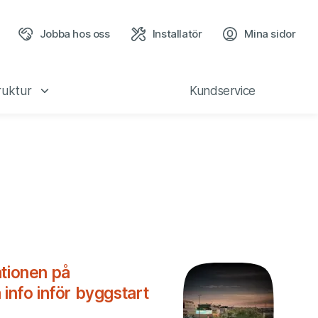
Jobba hos oss
Installatör
Mina sidor
(öppn
ruktur
Kundservice
ationen på
 info inför byggstart