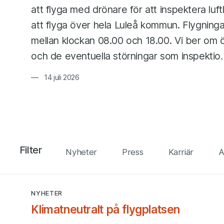
att flyga med drönare för att inspektera luf
att flyga över hela Luleå kommun. Flygning
mellan klockan 08.00 och 18.00. Vi ber om
och de eventuella störningar som inspektio
14 juli 2026
Alla händelser
Filter
Nyheter
Press
Karriär
A
NYHETER
Alla händelser,
Sida 81 av 84
Klimatneutralt på flygplatsen