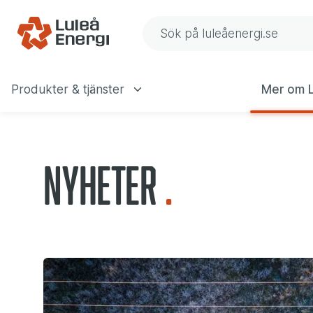
Gå till navigering
Gå till innehåll
Sök på Luleå Energis web
Produkter & tjänster
Mer om L
Huvudmeny
Nyheter
Senaste händelserna