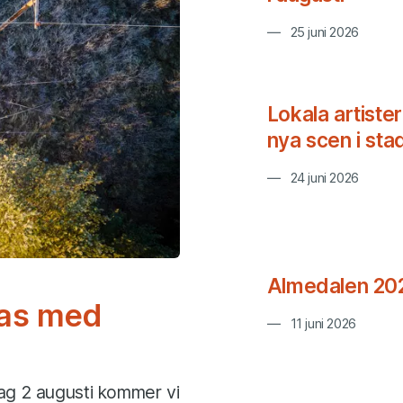
25 juni 2026
Lokala artiste
nya scen i st
24 juni 2026
Almedalen 20
ras med
11 juni 2026
dag 2 augusti kommer vi