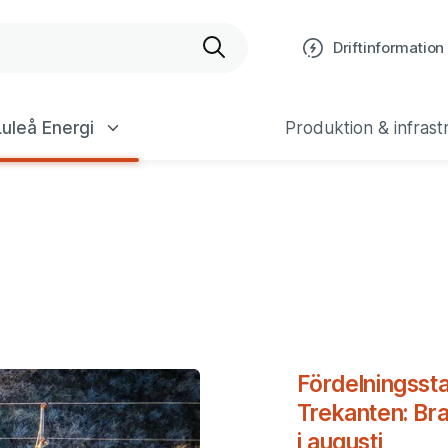
bplats
Driftinformation
uleå Energi
Produktion & infrast
Fördelningsst
Trekanten: Bra
i augusti