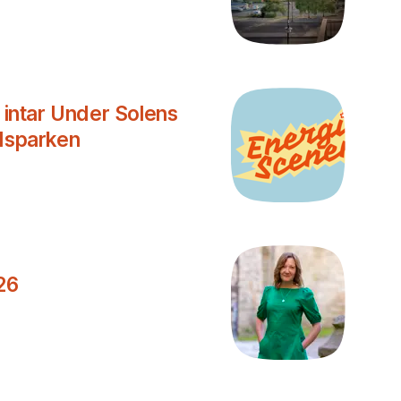
r intar Under Solens
adsparken
26