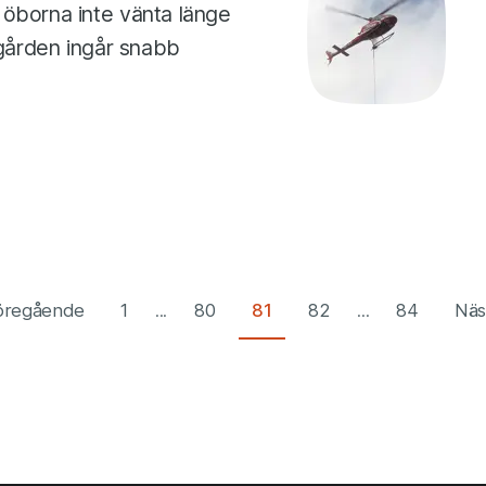
 öborna inte vänta länge
rgården ingår snabb
öregående
1
...
80
81
82
...
84
Näs