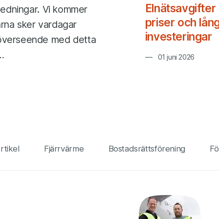
Elnätsavgifter 
tledningar. Vi kommer
priser och lång
arna sker vardagar
investeringar
 överseende med detta
…
01 juni 2026
rtikel
Fjärrvärme
Bostadsrättsförening
Fö