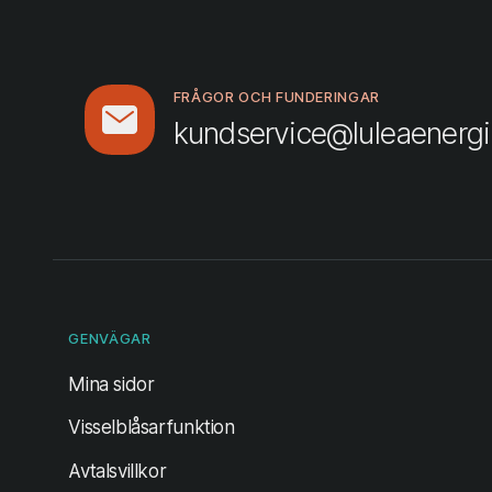
FRÅGOR OCH FUNDERINGAR
kundservice@luleaenergi
GENVÄGAR
(öppnas i ny flik)
Mina sidor
Visselblåsarfunktion
Avtalsvillkor