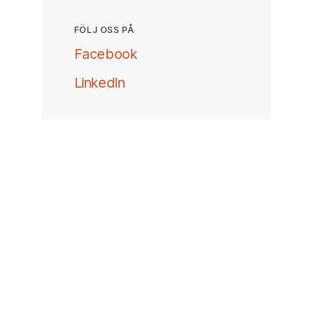
FÖLJ OSS PÅ
(öppnas i ny flik)
Facebook
(öppnas i ny flik)
LinkedIn