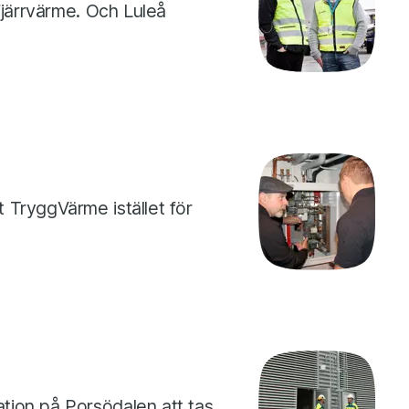
fjärrvärme. Och Luleå
 TryggVärme istället för
tion på Porsödalen att tas