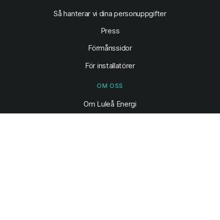
Så hanterar vi dina personuppgifter
Press
Förmånssidor
För installatörer
OM OSS
Om Luleå Energi
Jobba hos oss
Hållbarhet
Års- och hållbarhetsredovisningar
Konsumenträtt
KUNDTJÄNST
Hjälpcenter & FAQ