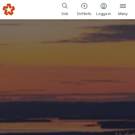
Gå till navigering
Gå till innehåll
(öppnas i ny fl
Sök
Driftinfo
Logga in
Meny