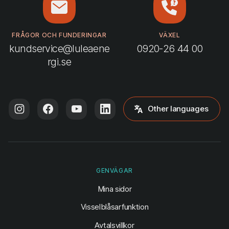
FRÅGOR OCH FUNDERINGAR
VÄXEL
kundservice@luleaene
0920-26 44 00
rgi.se
Other languages
GENVÄGAR
(öppnas i ny flik)
Mina sidor
Visselblåsarfunktion
Avtalsvillkor