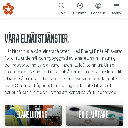
Elnät
Gå till navigering
Gå till innehåll
(öppnas i ny fl
Sök
Driftinfo
Logga in
Meny
Våra elnätstjänster
Här hittar ni alla våra elnätstjänster. Luleå Energi Elnät AB svarar
för drift, underhåll och nybyggnad av elnätet, samt mätning
och rapportering av elanvändningen i Luleå kommun. Om er
förening och fastighet finns i Luleå kommun och är ansluten till
elnätet så har ni alltid oss som elnätsleverantör och kan inte
byta. Om ni har frågor och funderingar eller inte hittar det ni
söker så kan ni alltid välkomna att kontakta vår kundservice!
Elanslutning
Er elmätare