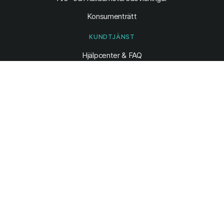
Konsumenträtt
KUNDTJÄNST
Hjälpcenter & FAQ
Luleå Energi app
Öppettider
Digital brevlåda
Ångra din beställning
Karriär
Tillgänglighet
©2020 Luleå Energi.
Alla rättigheter reserverade.