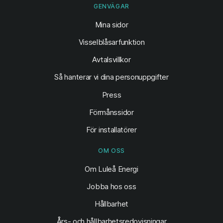
GENVÄGAR
(öppnas i ny flik)
Mina sidor
Visselblåsarfunktion
Avtalsvillkor
Så hanterar vi dina personuppgifter
Press
Förmånssidor
För installatörer
OM OSS
Om Luleå Energi
Jobba hos oss
Hållbarhet
Års- och hållbarhetsredovisningar