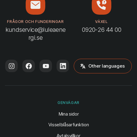
FRÅGOR OCH FUNDERINGAR
VÄXEL
kundservice@luleaene
0920-26 44 00
rgi.se
Other languages
GENVÄGAR
(öppnas i ny flik)
Mina sidor
Visselblåsarfunktion
Avtalsvillkor