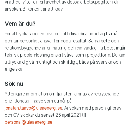
vi att du lyfter din erfarenhet av dessa arbetsuppgifter i din
ansökan. B-körkort är ett krav.
Vem är du?
För att lyckas i rollen trivs du i att driva dina uppdrag framåt
och tar personligt ansvar för goda resultat. Samarbete och
relationsbyggande är en naturlig del i din vardag. I arbetet ingår
teknisk problemlösning enskilt såväl som i projektform. Du kan
uttrycka dig väl muntligt och skriftligt, både på svenska och
engelska.
Sök nu
Ytterligare information om tjänsten lämnas av rekryterande
chef Jonatan Taavo som du når på
jonatan.taavo@luleaenergi.se
. Ansökan med personligt brev
och CV skickar du senast 25 april 2021 till
personal@luleaenergi.se