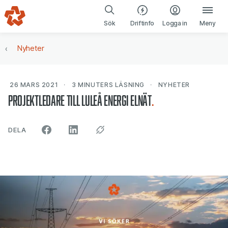
Gå till navigering
Gå till innehåll
(öppnas i ny fl
Sök
Driftinfo
Logga in
Meny
Nyheter
26 MARS 2021
3 MINUTERS
LÄSNING
NYHETER
Projektledare till Luleå Energi Elnät
ARTIKELN PÅ SOCIALA MEDIER"
DELA