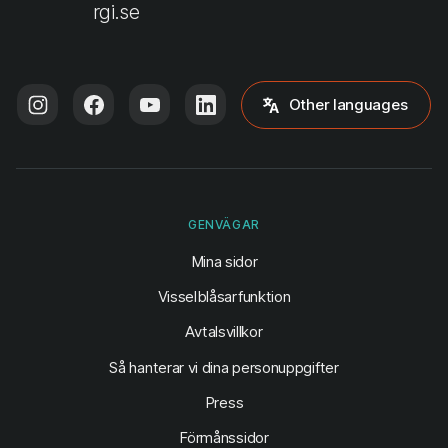
rgi.se
Other languages
GENVÄGAR
(öppnas i ny flik)
Mina sidor
Visselblåsarfunktion
Avtalsvillkor
Så hanterar vi dina personuppgifter
Press
Förmånssidor