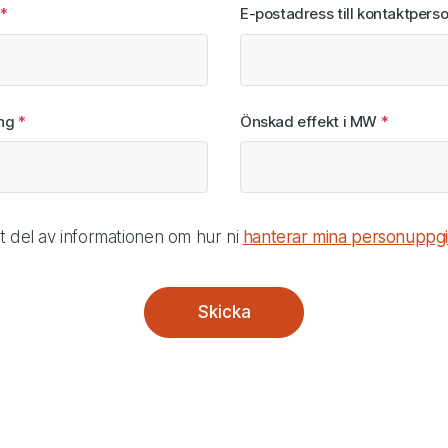
*
E-postadress till kontaktpers
mn/BRF
ing
*
Önskad effekt i MW
*
v personuppgifter
it del av informationen om hur ni
hanterar mina personuppgif