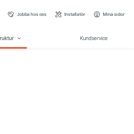
Jobba hos oss
Installatör
Mina sidor
(öppn
ruktur
Kundservice