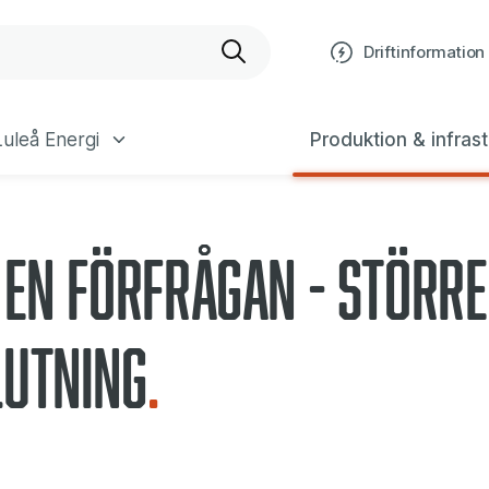
rre anslutning
bplats
Driftinformation
uleå Energi
Produktion & infrast
 en förfrågan - Större
utning