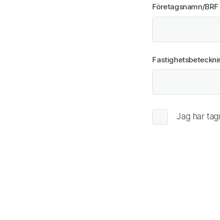
Företagsnamn/BRF
Företagsna
Fastighetsbeteckn
Behandling a
Jag har tag