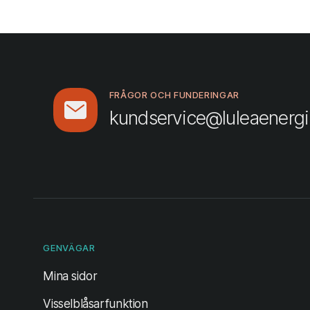
FRÅGOR OCH FUNDERINGAR
kundservice@luleaenergi
GENVÄGAR
(öppnas i ny flik)
Mina sidor
Visselblåsarfunktion