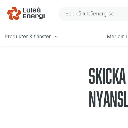
Förfrågan - Stö
Gå till navigering
Gå till innehåll
Sök på Luleå Energis web
Produkter & tjänster
Mer om L
Huvudmeny
Skicka
nyansl