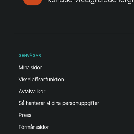
GENVÄGAR
(öppnas i ny flik)
Mina sidor
Visselblåsarfunktion
Avtalsvillkor
Så hanterar vi dina personuppgifter
Press
Förmånssidor