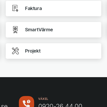
Faktura
SmartVärme
Projekt
VÄXEL
.se
0920-26 44 00