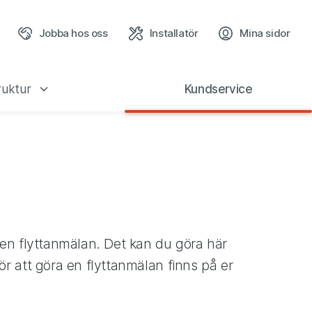
Jobba hos oss
Installatör
Mina sidor
(öppn
ruktur
Kundservice
 en flyttanmälan. Det kan du göra här
r att göra en flyttanmälan finns på er