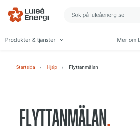
Gå till navigering
Gå till innehåll
Sök på Luleå Energis web
Produkter & tjänster
Mer om L
Huvudmeny
Startsida
Hjälp
Flyttanmälan
Flyttanmälan