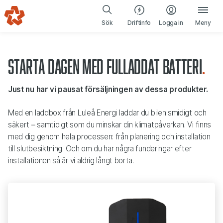
Ladda elbil
Gå till navigering
Gå till innehåll
(öppnas i ny fl
Sök
Driftinfo
Logga in
Meny
Starta dagen med fulladdat batteri
Just nu har vi pausat försäljningen av dessa produkter.
Med en laddbox från Luleå Energi laddar du bilen smidigt och
säkert – samtidigt som du minskar din klimatpåverkan. Vi finns
med dig genom hela processen: från planering och installation
till slutbesiktning. Och om du har några funderingar efter
installationen så är vi aldrig långt borta.