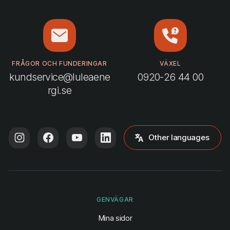
FRÅGOR OCH FUNDERINGAR
VÄXEL
kundservice@luleaene
0920-26 44 00
rgi.se
Other languages
GENVÄGAR
(öppnas i ny flik)
Mina sidor