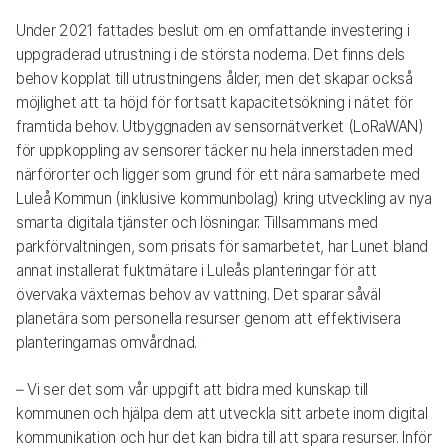
Under 2021 fattades beslut om en omfattande investering i
uppgraderad utrustning i de största noderna. Det finns dels
behov kopplat till utrustningens ålder, men det skapar också
möjlighet att ta höjd för fortsatt kapacitetsökning i nätet för
framtida behov. Utbyggnaden av sensornätverket (LoRaWAN)
för uppkoppling av sensorer täcker nu hela innerstaden med
närförorter och ligger som grund för ett nära samarbete med
Luleå Kommun (inklusive kommunbolag) kring utveckling av nya
smarta digitala tjänster och lösningar. Tillsammans med
parkförvaltningen, som prisats för samarbetet, har Lunet bland
annat installerat fuktmätare i Luleås planteringar för att
övervaka växternas behov av vattning. Det sparar såväl
planetära som personella resurser genom att effektivisera
planteringarnas omvårdnad.
– Vi ser det som vår uppgift att bidra med kunskap till
kommunen och hjälpa dem att utveckla sitt arbete inom digital
kommunikation och hur det kan bidra till att spara resurser. Inför