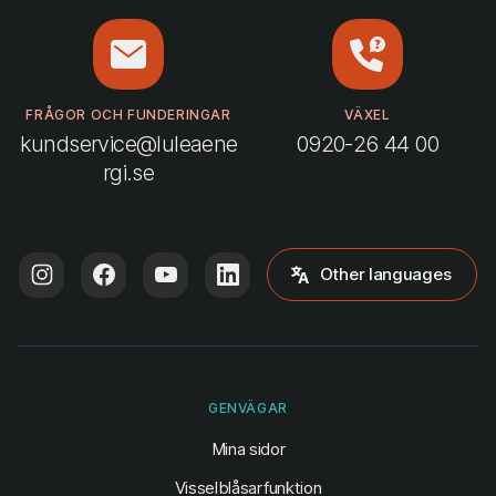
FRÅGOR OCH FUNDERINGAR
VÄXEL
kundservice@luleaene
0920-26 44 00
rgi.se
Other languages
GENVÄGAR
(öppnas i ny flik)
Mina sidor
Visselblåsarfunktion