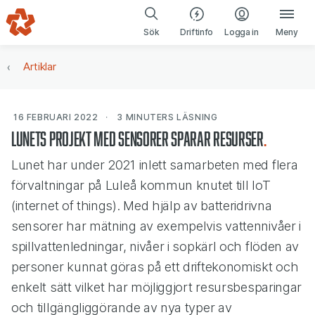
Gå till navigering
Gå till innehåll
(öppnas i ny fl
Sök
Driftinfo
Logga in
Meny
Artiklar
16 FEBRUARI 2022
3 MINUTERS
LÄSNING
Lunets projekt med sensorer sparar resurser
Lunet har under 2021 inlett samarbeten med flera
förvaltningar på Luleå kommun knutet till IoT
(internet of things). Med hjälp av batteridrivna
sensorer har mätning av exempelvis vattennivåer i
spillvatten­ledningar, nivåer i sopkärl och flöden av
personer kunnat göras på ett driftekonomiskt och
enkelt sätt vilket har möjliggjort resursbesparingar
och tillgängliggörande av nya typer av