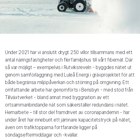
Under 2021 har vi anslutit drygt 250 villor tillsammans med ett
antal näringsfastigheter och flerfamiljshus till vårt fibernät. Där
så var möjligt – exempelvis i Rutviksreveln - byggdes nätet ut
genom samförläggning med Luleå Energi i grävprojektet för att
både begränsa miljöpåverkan och störning på omgivning. Ett
omfattande arbete har genomförts i Bensbyn - med stöd från
Tillväxtverket - bland annat med byggnation av ett
ortsammanbindande nät som säkerställer redundans i nätet.
Hemarbete – till stor del framdrivet av coronapandemin - har
under året har inneburit ett jämnare kapacitetstryck på nätet,
även om trafiktopparna fortfarande ligger på
söndagseftermiddagar och -kvällar.