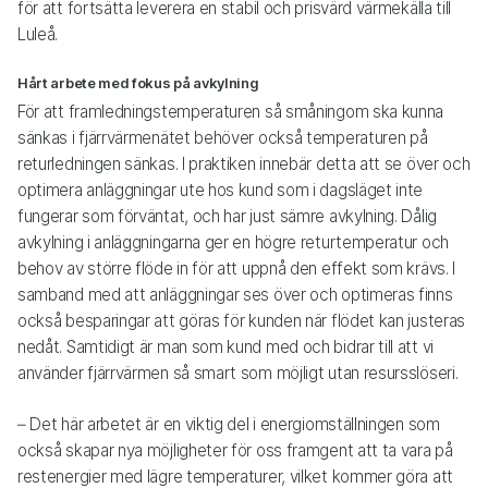
för att fortsätta leverera en stabil och prisvärd värmekälla till
Luleå.
Hårt arbete med fokus på avkylning
För att framledningstemperaturen så småningom ska kunna
sänkas i fjärrvärmenätet behöver också temperaturen på
returledningen sänkas. I praktiken innebär detta att se över och
optimera anläggningar ute hos kund som i dagsläget inte
fungerar som förväntat, och har just sämre avkylning. Dålig
avkylning i anläggningarna ger en högre returtemperatur och
behov av större flöde in för att uppnå den effekt som krävs. I
samband med att anläggningar ses över och optimeras finns
också besparingar att göras för kunden när flödet kan justeras
nedåt. Samtidigt är man som kund med och bidrar till att vi
använder fjärrvärmen så smart som möjligt utan resursslöseri.
– Det här arbetet är en viktig del i energiomställningen som
också skapar nya möjligheter för oss framgent att ta vara på
restenergier med lägre temperaturer, vilket kommer göra att