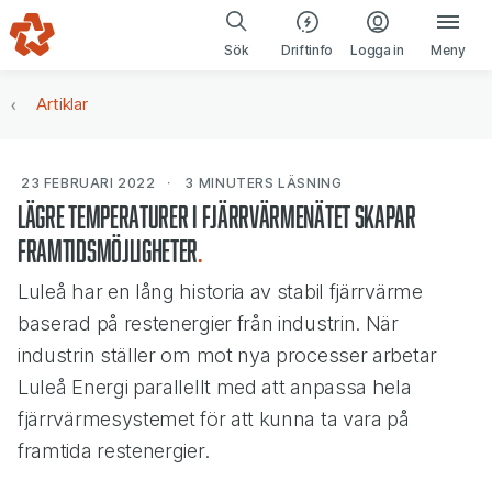
Gå till navigering
Gå till innehåll
(öppnas i ny fl
Sök
Driftinfo
Logga in
Meny
Artiklar
23 FEBRUARI 2022
3 MINUTERS
LÄSNING
Lägre temperaturer i fjärrvärmenätet skapar
framtidsmöjligheter
Luleå har en lång historia av stabil fjärrvärme
baserad på restenergier från industrin. När
industrin ställer om mot nya processer arbetar
Luleå Energi parallellt med att anpassa hela
fjärrvärmesystemet för att kunna ta vara på
framtida restenergier.