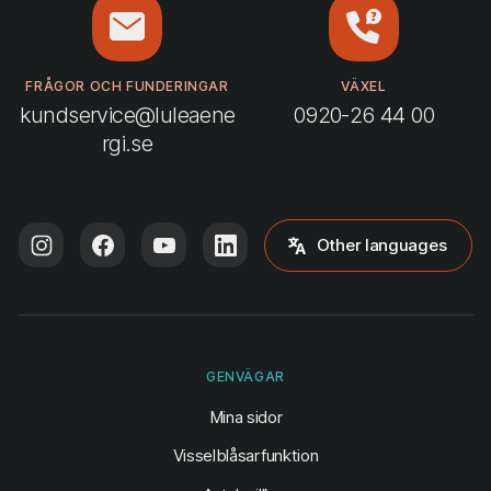
FRÅGOR OCH FUNDERINGAR
VÄXEL
kundservice@luleaene
0920-26 44 00
rgi.se
Other languages
GENVÄGAR
(öppnas i ny flik)
Mina sidor
Visselblåsarfunktion