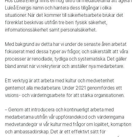
Hos Luleå Energi finns en hög tilltro till medarbetarna att agera i
Luleå Energis namn och hantera dess tillgångar i olika
situationer. När det kommer till säkerhetsarbete brukar det
förenklat beskrivas utifrån tre ben: fysisk säkerhet,
informationssäkerhet samt personalsäkerhet.
Med bakgrund av detta har vi under de senaste åren arbetat
fokuserat med dessa typer av frågor, och säkerställt att våra
processer är renodlade, tydliga och systematiska. Det gäller
bland annat när vi rekryterar och anställer nya medarbetare.
Ett verktyg är att arbeta med kultur och medvetenhet
gentemot alla medarbetare. Under 2021 genomfördes ett
visions- och värderingsarbete för att stärka organisationen.
– Genom att introducera och kontinuerligt arbeta med
medarbetarna utifrån vår uppförandekod och värderingarna
medvetandegör vi vår kultur med frågor om lojalitet, korruption
och ambassadörskap. Det är ett effektivt sätt för