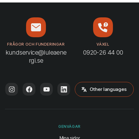
FRÅGOR OCH FUNDERINGAR
VÄXEL
kundservice@luleaene
0920-26 44 00
rgi.se
Other languages
GENVÄGAR
(öppnas i ny flik)
Mina sidor