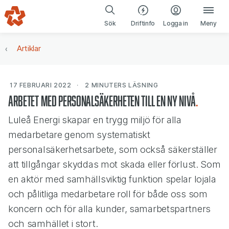
Gå till navigering
Gå till innehåll
(öppnas i ny fl
Sök
Driftinfo
Logga in
Meny
Artiklar
17 FEBRUARI 2022
2 MINUTERS
LÄSNING
Arbetet med personalsäkerheten till en ny nivå
Luleå Energi skapar en trygg miljö för alla
medarbetare genom systematiskt
personalsäkerhetsarbete, som också säkerställer
att tillgångar skyddas mot skada eller förlust. Som
en aktör med samhällsviktig funktion spelar lojala
och pålitliga medarbetare roll för både oss som
koncern och för alla kunder, samarbetspartners
och samhället i stort.