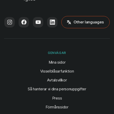
Other languages
GENVÄGAR
(öppnas i ny flik)
Mina sidor
Visselblåsarfunktion
Avtalsvillkor
Så hanterar vi dina personuppgifter
Press
Förmånssidor