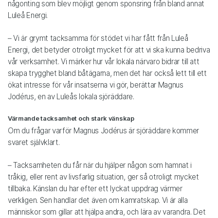
någonting som blev möjligt genom sponsring från bland annat
Luleå Energi.
– Vi är grymt tacksamma för stödet vi har fått från Luleå
Energi, det betyder otroligt mycket för att vi ska kunna bedriva
vår verksamhet. Vi märker hur vår lokala närvaro bidrar till att
skapa trygghet bland båtägarna, men det har också lett till ett
ökat intresse för vår insatserna vi gör, berättar Magnus
Jodérus, en av Luleås lokala sjöräddare.
Värmande tacksamhet och stark vänskap
Om du frågar varför Magnus Jodérus är sjöräddare kommer
svaret självklart.
– Tacksamheten du får när du hjälper någon som hamnat i
tråkig, eller rent av livsfarlig situation, ger så otroligt mycket
tillbaka. Känslan du har efter ett lyckat uppdrag värmer
verkligen. Sen handlar det även om kamratskap. Vi är alla
människor som gillar att hjälpa andra, och lära av varandra. Det