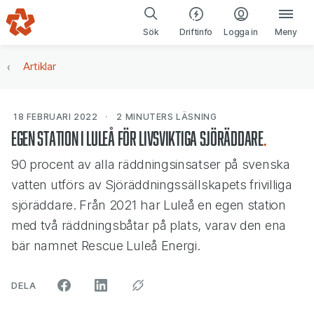
Gå till navigering
Gå till innehåll
(öppnas i ny fl
Sök
Driftinfo
Logga in
Meny
Artiklar
18 FEBRUARI 2022
2 MINUTERS
LÄSNING
Egen station i Luleå för livsviktiga sjöräddare
90 procent av alla räddningsinsatser på svenska
vatten utförs av Sjöräddningssällskapets frivilliga
sjöräddare. Från 2021 har Luleå en egen station
med två räddningsbåtar på plats, varav den ena
bär namnet Rescue Luleå Energi.
ARTIKELN PÅ SOCIALA MEDIER"
DELA