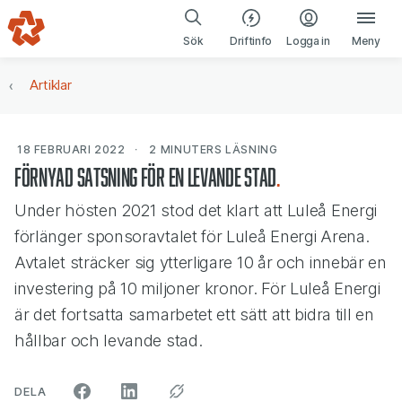
Gå till navigering
Gå till innehåll
(öppnas i ny fl
Sök
Driftinfo
Logga in
Meny
Artiklar
18 FEBRUARI 2022
2 MINUTERS
LÄSNING
Förnyad satsning för en levande stad
Under hösten 2021 stod det klart att Luleå Energi
förlänger sponsoravtalet för Luleå Energi Arena.
Avtalet sträcker sig ytterligare 10 år och innebär en
investering på 10 miljoner kronor. För Luleå Energi
är det fortsatta samarbetet ett sätt att bidra till en
hållbar och levande stad.
ARTIKELN PÅ SOCIALA MEDIER"
DELA