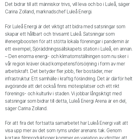
Det bidrar till att människor trivs, vill leva och bo i Luleå, säger
Carina Zolland, marknadschef Luleå Energi.
För Luleå Energi är det viktigt att bidra med satsningar som
skapar ett hållbart och trivsamt Luleå. Satsningar som
#energiboosten för att stötta lokala föreningar i pandemin är
ett exempel, Sjöräddningssällskapets station i Luleå, en annan.
– Den enorma energi- och klimatomställningen som nu sker i
vår region kräver ökad kompetensförsörjning i form av mer
arbetskraft. Det betyder fler jobb, fler bostäder, mer
infrastruktur. Ett samhälle i kraftig förändring. Det är därför helt
avgörande att det också finns mötesplatser och ett rikt
förenings- och kulturliv i staden. Vi jobbar långsiktigt med
satsningar som bidrar till detta, Luleå Energi Arena är en del,
säger Carina Zolland.
För att fira det fortsatta samarbetet har Luleå Energi valt att
visa upp mer av det som ryms under arenans tak. Genom
kortare filmproduktioner kommer en variation av idrotter att