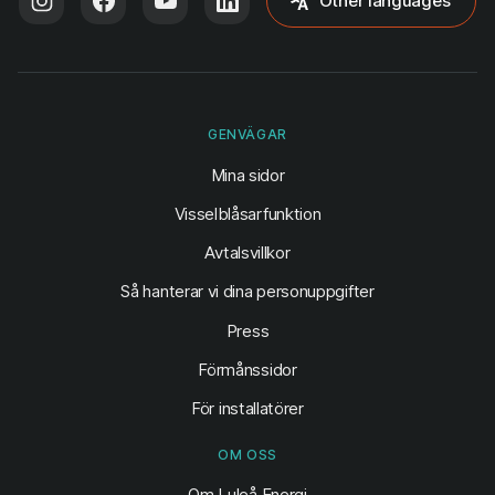
Other languages
GENVÄGAR
(öppnas i ny flik)
Mina sidor
Visselblåsarfunktion
Avtalsvillkor
Så hanterar vi dina personuppgifter
Press
Förmånssidor
För installatörer
OM OSS
Om Luleå Energi