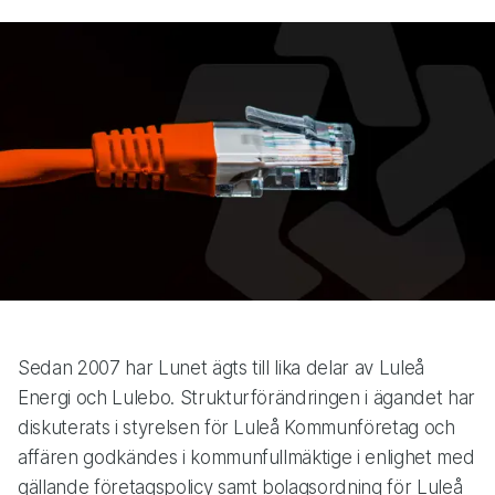
Sedan 2007 har Lunet ägts till lika delar av Luleå
Energi och Lulebo. Strukturförändringen i ägandet har
diskuterats i styrelsen för Luleå Kommunföretag och
affären godkändes i kommunfullmäktige i enlighet med
gällande företagspolicy samt bolagsordning för Luleå