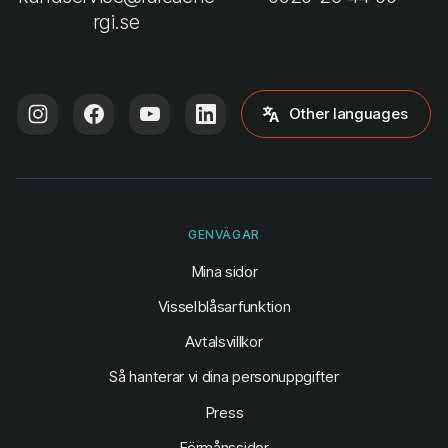
rgi.se
Other languages
GENVÄGAR
(öppnas i ny flik)
Mina sidor
Visselblåsarfunktion
Avtalsvillkor
Så hanterar vi dina personuppgifter
Press
Förmånssidor