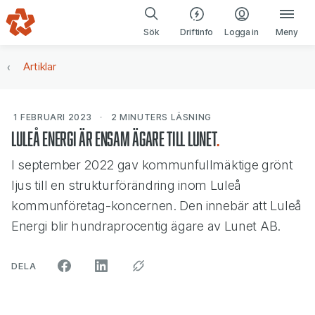
Gå till navigering
Gå till innehåll
(öppnas i ny fl
Sök
Driftinfo
Logga in
Meny
Artiklar
1 FEBRUARI 2023
2 MINUTERS
LÄSNING
Luleå Energi är ensam ägare till Lunet
I september 2022 gav kommunfullmäktige grönt
ljus till en strukturförändring inom Luleå
kommunföretag-koncernen. Den innebär att Luleå
Energi blir hundraprocentig ägare av Lunet AB.
ARTIKELN PÅ SOCIALA MEDIER"
DELA