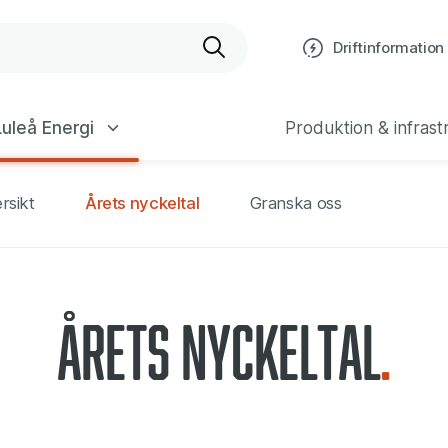
 – 2023
bplats
Driftinformation
uleå Energi
Produktion & infrast
rsikt
Årets nyckeltal
Granska oss
Årets nyckeltal