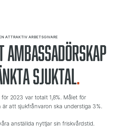
 EN ATTRAKTIV ARBETSGIVARE
t ambassadörskap
änkta sjuktal
för 2023 var totalt 1,8%. Målet för
är att sjukfrånvaron ska understiga 3%.
ra anställda nyttjar sin friskvårdstid.