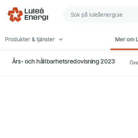
Årets nyckeltal
Gå till navigering
Gå till innehåll
Sök på Luleå Energis web
Produkter & tjänster
Mer om L
Huvudmeny
Års- och hållbarhetsredovisning 2023
Öve