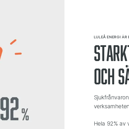
LULEÅ ENERGI ÄR
Stark
och s
Sjukfrånvaron 
verksamheten 
Hela 92% av vå