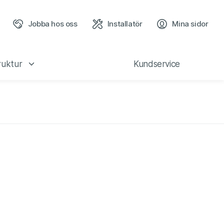
Jobba hos oss
Installatör
Mina sidor
(öppn
ruktur
Kundservice