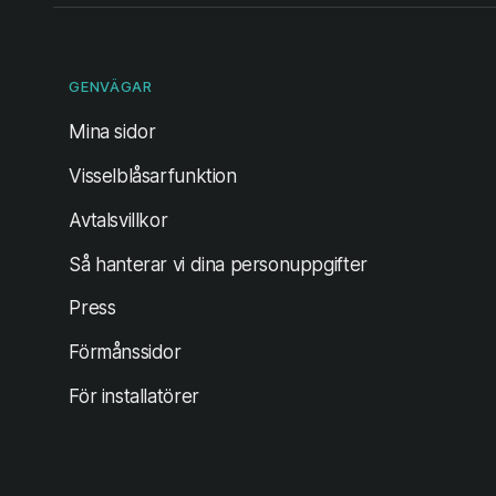
GENVÄGAR
(öppnas i ny flik)
Mina sidor
Visselblåsarfunktion
Avtalsvillkor
Så hanterar vi dina personuppgifter
Press
Förmånssidor
För installatörer