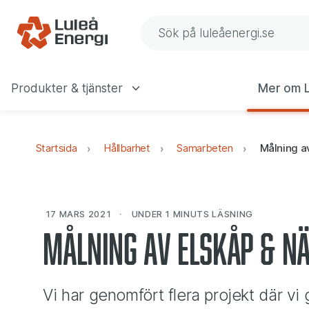
Gå till navigering
Gå till innehåll
Sök på Luleå Energis web
Produkter & tjänster
Mer om L
Huvudmeny
Startsida
Hållbarhet
Samarbeten
Målning av
17 MARS 2021
UNDER 1 MINUTS
LÄSNING
Målning av elskåp & n
Vi har genomfört flera projekt där vi