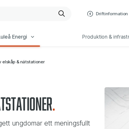
bplats
Driftinformation
uleå Energi
Produktion & infrast
 elskåp & nätstationer
ätstationer
 gett ungdomar ett meningsfullt