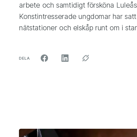
arbete och samtidigt försköna Luleås 
Konstintresserade ungdomar har satt
nätstationer och elskåp runt om i sta
ARTIKELN PÅ SOCIALA MEDIER"
DELA