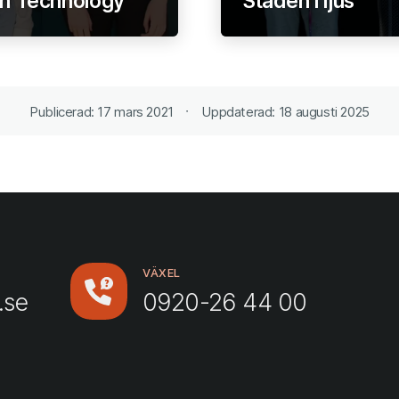
n Technology
Staden i ljus
Publicerad: 17 mars 2021
Uppdaterad: 18 augusti 2025
VÄXEL
.se
0920-26 44 00