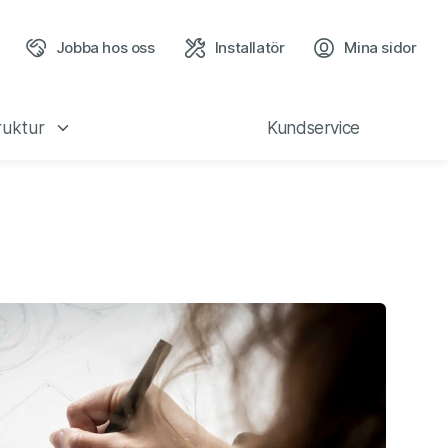
Jobba hos oss
Installatör
Mina sidor
(öppn
ruktur
Kundservice