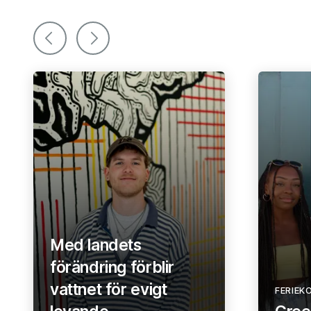
Bläddra åt vänster
Bläddrar åt höger
Med landets
förändring förblir
vattnet för evigt
FERIEK