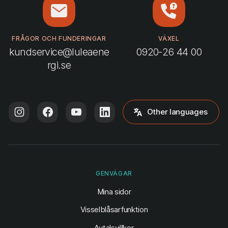
FRÅGOR OCH FUNDERINGAR
VÄXEL
kundservice@luleaene
0920-26 44 00
rgi.se
Other languages
GENVÄGAR
(öppnas i ny flik)
Mina sidor
Visselblåsarfunktion
Avtalsvillkor