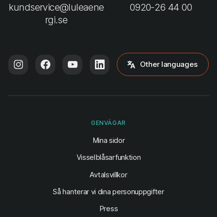
kundservice@luleaene
0920-26 44 00
rgi.se
Other languages
GENVÄGAR
(öppnas i ny flik)
Mina sidor
Visselblåsarfunktion
Avtalsvillkor
Så hanterar vi dina personuppgifter
Press