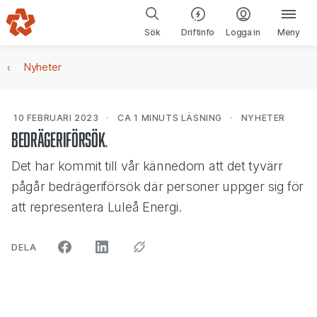
Gå till navigering
Gå till innehåll
(öppnas i ny fl
Sök
Driftinfo
Logga in
Meny
Nyheter
10 FEBRUARI 2023
CA 1 MINUTS
LÄSNING
NYHETER
Bedrägeriförsök
Det har kommit till vår kännedom att det tyvärr
pågår bedrägeriförsök där personer uppger sig för
att representera Luleå Energi.
ARTIKELN PÅ SOCIALA MEDIER"
DELA