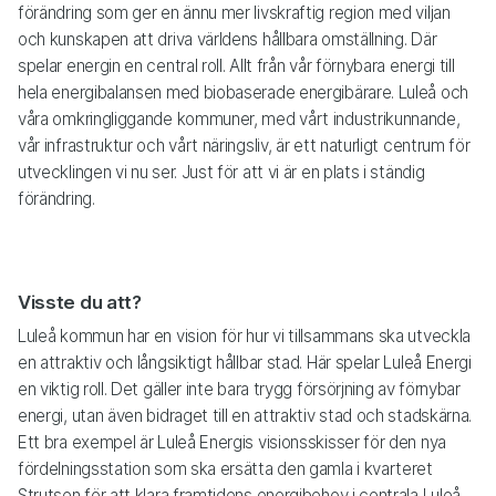
förändring som ger en ännu mer livskraftig region med viljan
och kunskapen att driva världens hållbara omställning. Där
spelar energin en central roll. Allt från vår förnybara energi till
hela energibalansen med biobaserade energibärare. Luleå och
våra omkringliggande kommuner, med vårt industrikunnande,
vår infrastruktur och vårt näringsliv, är ett naturligt centrum för
utvecklingen vi nu ser. Just för att vi är en plats i ständig
förändring.
Visste du att?
Luleå kommun har en vision för hur vi tillsammans ska utveckla
en attraktiv och långsiktigt hållbar stad. Här spelar Luleå Energi
en viktig roll. Det gäller inte bara trygg försörjning av förnybar
energi, utan även bidraget till en attraktiv stad och stadskärna.
Ett bra exempel är Luleå Energis visionsskisser för den nya
fördelningsstation som ska ersätta den gamla i kvarteret
Strutsen för att klara framtidens energibehov i centrala Luleå.