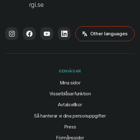
rgi.se
Other languages
GENVÄGAR
(öppnas i ny flik)
Mina sidor
Visselblåsarfunktion
Avtalsvillkor
Så hanterar vi dina personuppgifter
Press
Förmånssidor