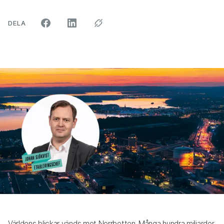
ARTIKELN PÅ SOCIALA MEDIER"
DELA
Världens blickar vänds mot Norrbotten. Många hundra miljarder