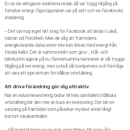
En av de viktigaste insikterna redan då var: trygg tillgång på
förnybar energi. Ögonöppnaren var på sätt och vis Facebooks
etablering.
– Det var nog inget lätt steg för Facebook att landa i Luleå,
nästan vid Polcirkeln. Men de såg att framtidens
energikrävande datacenter inte kan drivas med energi från
fossila källor. Det är samma insikt som gruv-, stål- och
bilindustrin agerar på nu. Gemensamma nämnaren är vår trygga
tillgång på ren energi, men också vår kompetens och förmåga
att vara ett epicentrum för hållbar omställning.
Att driva förändring gör dig attraktiv
När en industriinvestering bidrar till hela samhällets hållbara
omställning blir den mer än bara en investering. Det blir en
satsning på framtiden som påverkar mycket annat långt
bortom lokalsamhället.
– Vår framtid behöver en grön omställning. Att som våra