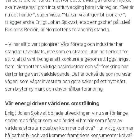
ska investeras i grön industriutveckling bara i vår region. ”Det är
nu det händer”, säger vissa. ”Nu kan vi äntligen bli pionjärer”,
tillägger andra. Enligt Johan Sjökvist, etableringschef på Luleå
Business Region, är Norrbottens förändring ständig.
– Vi har alltid varit pionjärer. Våra företag och industrier har
ständigt utvecklats, inte som en strategi utan helt enkelt för
att vi alltid varit tvungna att konkurrera genom att ligga längst
fram. Norrbottens viktiga basindustrier och vår forskning har
därför länge varit världsledande. Det är också de som nu visar
vägen; som vågar investera och göra saker på ett nytt sätt,
som bryter ny mark och driver hållbar förändring.
Vår energi driver världens omställning
Enligt Johan Sjökvist började utvecklingen vi nu ser för länge
sedan med frågor som: vad är det vi har här som några av
världens största industrier kommer behöva? Hur viktig kommer
hållbarhet bli och vad kommer framtidens konsumenter kräva?