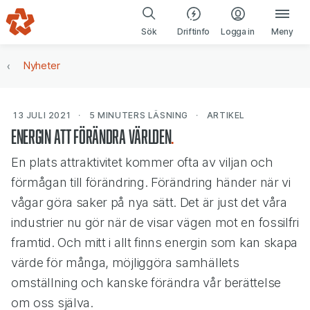
Gå till navigering
Gå till innehåll
(öppnas i ny fl
Sök
Driftinfo
Logga in
Meny
Nyheter
13 JULI 2021
5 MINUTERS
LÄSNING
ARTIKEL
Energin att förändra världen
En plats attraktivitet kommer ofta av viljan och
förmågan till förändring. Förändring händer när vi
vågar göra saker på nya sätt. Det är just det våra
industrier nu gör när de visar vägen mot en fossilfri
framtid. Och mitt i allt finns energin som kan skapa
värde för många, möjliggöra samhällets
omställning och kanske förändra vår berättelse
om oss själva.