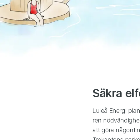
Säkra elf
Luleå Energi plan
ren nödvändighet
att göra någonting
Trekantens parke