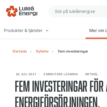
Gå till navigering
Gå till innehåll
Sök på Luleå Energis web
Produkter & tjänster
Mer om L
Huvudmeny
Startsida
Nyheter
Fem investeringar
24 JULI 2021
3 MINUTERS
LÄSNING
ARTIKEL
Fem investeringar för
energiförsörjningen