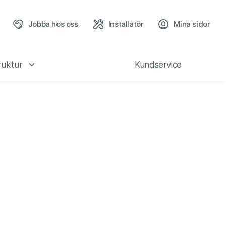
Jobba hos oss
Installatör
Mina sidor
(öppn
ruktur
Kundservice