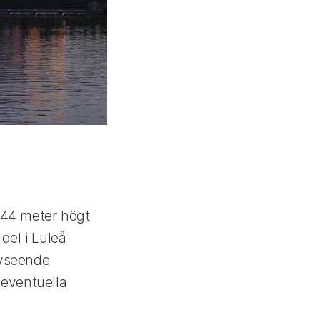
r 44 meter högt
del i Luleå
avseende
 eventuella