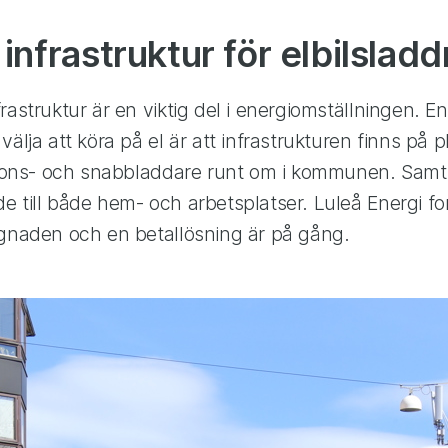
nfrastruktur för elbilsladd
rastruktur är en viktig del i energiomställningen. En
älja att köra på el är att infrastrukturen finns på p
ations- och snabbladdare runt om i kommunen. Samtid
 till både hem- och arbetsplatser. Luleå Energi for
ggnaden och en betallösning är på gång.