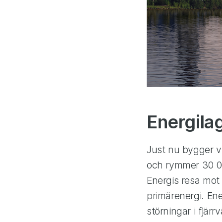
Energilag
Just nu bygger vi
och rymmer 30 000
Energis resa mot 
primärenergi. En
störningar i fjär