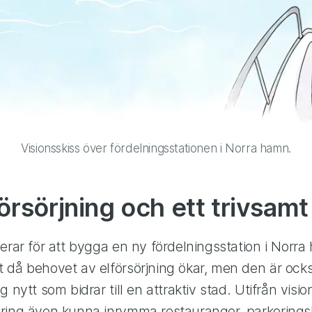
Visionsskiss över fördelningsstationen i Norra hamn.
örsörjning och ett trivsamt
erar för att bygga en ny fördelningsstation i Norra
 då behovet av elförsörjning ökar, men den är ocks
 nytt som bidrar till en attraktiv stad. Utifrån visi
ring även kunna inrymma restauranger, parkerings