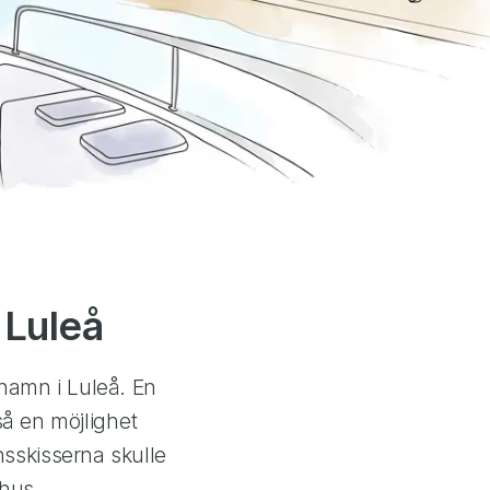
 Luleå
 hamn i Luleå. En
å en möjlighet
onsskisserna skulle
hus,