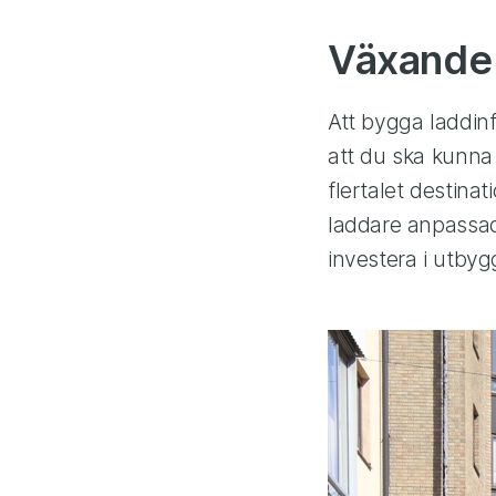
Växande i
Att bygga laddinf
att du ska kunna v
flertalet destin
laddare anpassade
investera i utby