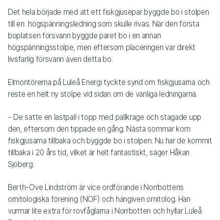
Det hela började med att ett fiskgjusepar byggde bo i stolpen
till en högspänningsledning som skulle rivas. När den första
boplatsen försvann byggde paret bo i en annan
högspänningsstolpe, men eftersom placeringen var direkt
livsfarlig försvann även detta bo.
Elmontörerna på Luleå Energi tyckte synd om fiskgjusarna och
reste en helt ny stolpe vid sidan om de vanliga ledningarna.
– De satte en lastpall i topp med pallkrage och stagade upp
den, eftersom den tippade en gång. Nästa sommar kom
fiskgjusarna tillbaka och byggde bo i stolpen. Nu har de kommit
tillbaka i 20 års tid, vilket är helt fantastiskt, säger Håkan
Sjöberg.
Berth-Ove Lindström är vice ordförande i Norrbottens
ornitologiska förening (NOF) och hängiven ornitolog. Han
vurmar lite extra för rovfåglarna i Norrbotten och hyllar Luleå