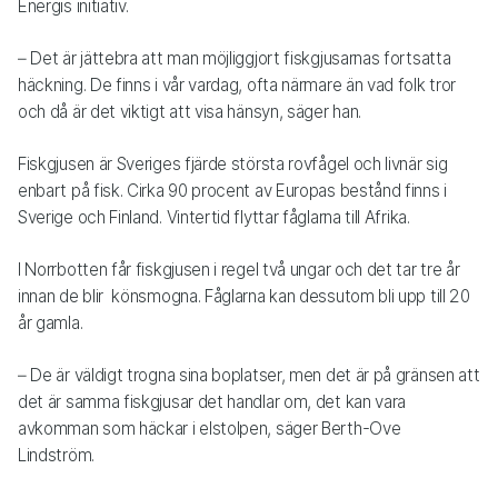
Energis initiativ.
– Det är jättebra att man möjliggjort fiskgjusarnas fortsatta
häckning. De finns i vår vardag, ofta närmare än vad folk tror
och då är det viktigt att visa hänsyn, säger han.
Fiskgjusen är Sveriges fjärde största rovfågel och livnär sig
enbart på fisk. Cirka 90 procent av Europas bestånd finns i
Sverige och Finland. Vintertid flyttar fåglarna till Afrika.
I Norrbotten får fiskgjusen i regel två ungar och det tar tre år
innan de blir könsmogna. Fåglarna kan dessutom bli upp till 20
år gamla.
– De är väldigt trogna sina boplatser, men det är på gränsen att
det är samma fiskgjusar det handlar om, det kan vara
avkomman som häckar i elstolpen, säger Berth-Ove
Lindström.