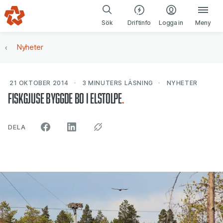
Gå till navigering
Gå till innehåll
(öppnas i ny fl
Sök
Driftinfo
Logga in
Meny
Nyheter
21 OKTOBER 2014
3 MINUTERS
LÄSNING
NYHETER
Fiskgjuse byggde bo i elstolpe
ARTIKELN PÅ SOCIALA MEDIER"
DELA