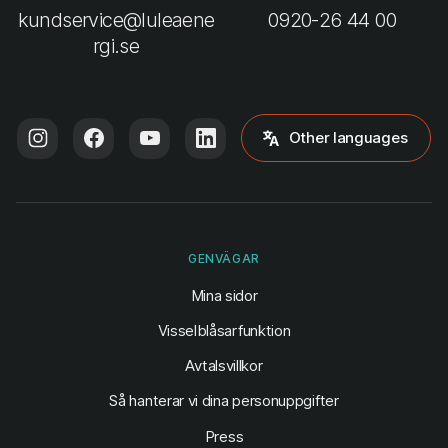
kundservice@luleaene
0920-26 44 00
rgi.se
Other languages
GENVÄGAR
(öppnas i ny flik)
Mina sidor
Visselblåsarfunktion
Avtalsvillkor
Så hanterar vi dina personuppgifter
Press