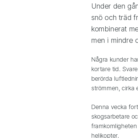
Under den gång
snö och träd f
kombinerat med
men i mindre o
Några kunder har 
kortare tid. Svare
berörda luftledni
strömmen, cirka e
Denna vecka forts
skogsarbetare och
framkomligheten 
helikopter.