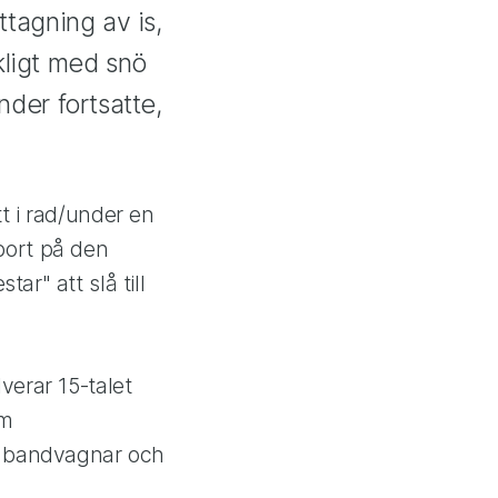
tagning av is,
kligt med snö
der fortsatte,
t i rad/under en
 bort på den
r" att slå till
verar 15-talet
om
ed bandvagnar och