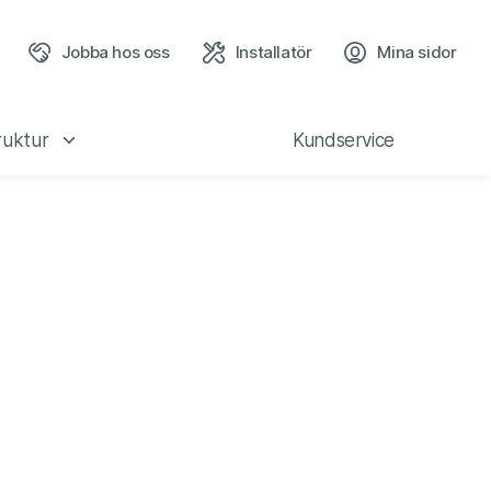
Jobba hos oss
Installatör
Mina sidor
(öppn
ruktur
Kundservice