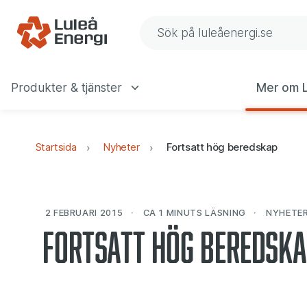
Gå till navigering
Gå till innehåll
Sök på Luleå Energis web
Produkter & tjänster
Mer om L
Huvudmeny
Startsida
Nyheter
Fortsatt hög beredskap
2 FEBRUARI 2015
CA 1 MINUTS
LÄSNING
NYHETE
Fortsatt hög beredska