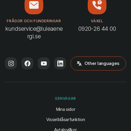
FRÅGOR OCH FUNDERINGAR
VÄXEL
kundservice@luleaene
0920-26 44 00
rgi.se
Other languages
GENVÄGAR
(öppnas i ny flik)
Mina sidor
Visselblåsarfunktion
Avtalsvillkor