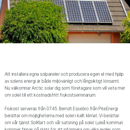
Att installera egna solpaneler och producera egen el med hjälp
av solens energi är både miljövänligt och långsiktigt lönsamt.
Nu välkomnar Arctic solar dig som företagare som vill veta mer
om solel till ett kostnadsfritt frukostseminarium.
Frukost serveras från 07:45. Berndt Essebro från PiteEnergi
berättar om möjligheterna med solel i kallt klimat. Vi berättar
om vår tjänst SolKlart och vår satsning på solel. Luleå kommun
kommer finnas på plats för att informera om vilka regler som