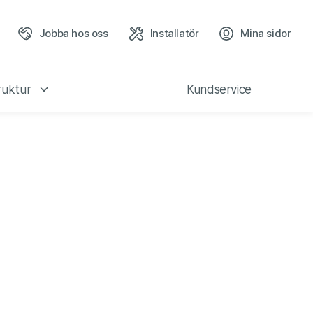
Jobba hos oss
Installatör
Mina sidor
(öppn
ruktur
Kundservice