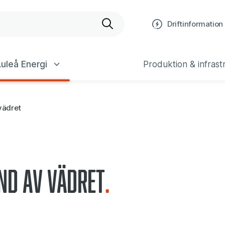
bplats
Driftinformation
uleå Energi
Produktion & infrast
vädret
nd av vädret