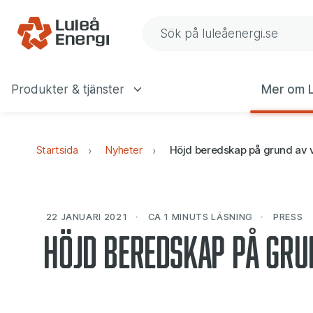
Gå till navigering
Gå till innehåll
Sök på Luleå Energis web
Produkter & tjänster
Mer om L
Huvudmeny
Startsida
Nyheter
Höjd beredskap på grund av 
22 JANUARI 2021
CA 1 MINUTS
LÄSNING
PRESS
Höjd beredskap på gru