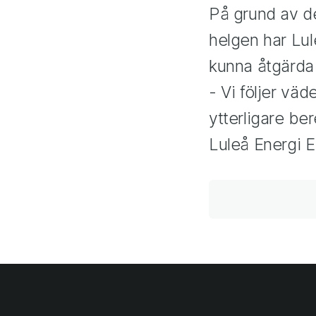
På grund av de
helgen har Lul
kunna åtgärda 
- Vi följer väd
ytterligare be
Luleå Energi E