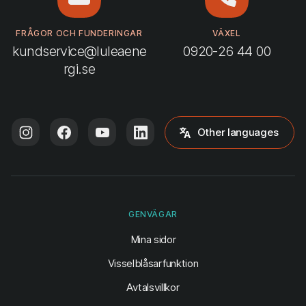
FRÅGOR OCH FUNDERINGAR
VÄXEL
kundservice@luleaene
0920-26 44 00
rgi.se
Other languages
GENVÄGAR
(öppnas i ny flik)
Mina sidor
Visselblåsarfunktion
Avtalsvillkor