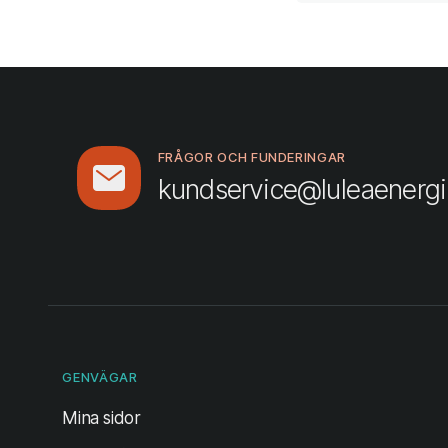
FRÅGOR OCH FUNDERINGAR
kundservice@luleaenergi
GENVÄGAR
(öppnas i ny flik)
Mina sidor