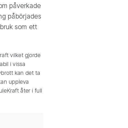
 som påverkade
ing påbörjades
 bruk som ett
aft vilket gjorde
bil i vissa
brott kan det ta
r kan uppleva
eKraft åter i full