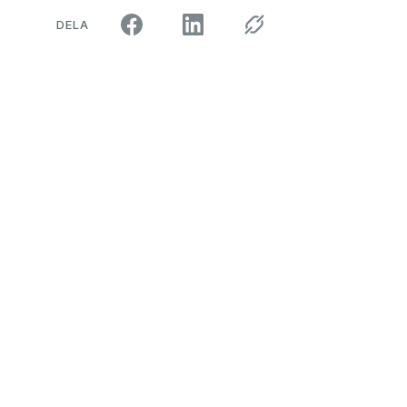
ARTIKELN PÅ SOCIALA MEDIER"
DELA