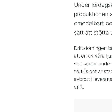
Under lördagsk
produktionen 
omedelbart och
sätt att stötta
Driftstörningen b
att en av våra fj
stadsdelar under 
tid tills det är s
avbrott i leveran
drift.