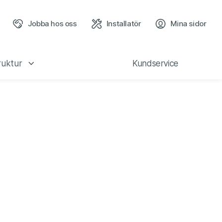
Jobba hos oss
Installatör
Mina sidor
(öppn
ruktur
Kundservice