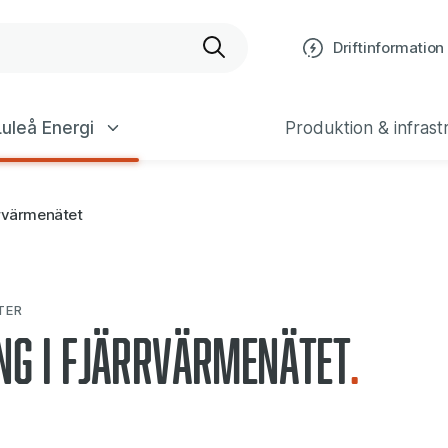
bplats
Driftinformation
uleå Energi
Produktion & infrast
rrvärmenätet
TER
ng i fjärrvärmenätet