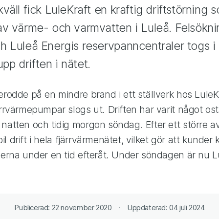
väll fick LuleKraft en kraftig driftstörning
av värme- och varmvatten i Luleå. Felsökn
 Luleå Energis reservpanncentraler togs i
 upp driften i nätet.
erodde på en mindre brand i ett ställverk hos LuleKr
ärrvärmepumpar slogs ut. Driften har varit något osta
natten och tidig morgon söndag. Efter ett större av
tabil drift i hela fjärrvärmenätet, vilket gör att kunde
serna under en tid efteråt. Under söndagen är nu Lul
Publicerad: 22 november 2020
Uppdaterad: 04 juli 2024