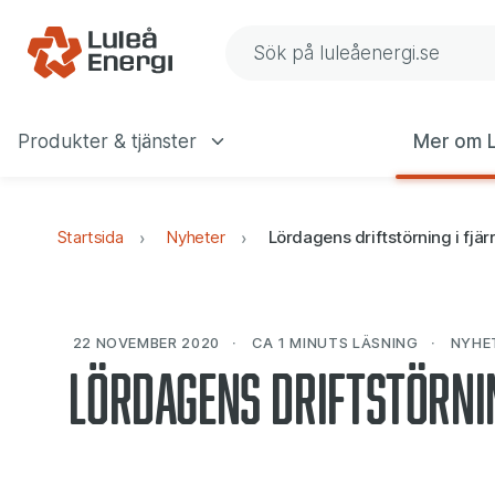
Gå till navigering
Gå till innehåll
Sök på Luleå Energis web
Produkter & tjänster
Mer om L
Huvudmeny
Startsida
Nyheter
Lördagens driftstörning i fjä
22 NOVEMBER 2020
CA 1 MINUTS
LÄSNING
NYHE
Lördagens driftstörni