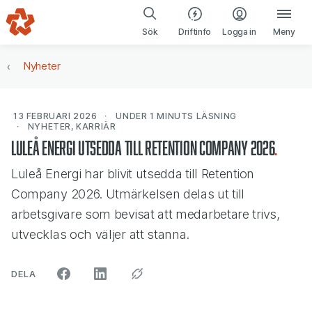
Gå till navigering
Gå till innehåll
(öppnas i ny fl
Sök
Driftinfo
Logga in
Meny
Nyheter
13 FEBRUARI 2026
UNDER 1 MINUTS
LÄSNING
NYHETER, KARRIÄR
Luleå Energi utsedda till Retention Company 2026
Luleå Energi har blivit utsedda till Retention
Company 2026. Utmärkelsen delas ut till
arbetsgivare som bevisat att medarbetare trivs,
utvecklas och väljer att stanna.
ARTIKELN PÅ SOCIALA MEDIER"
DELA