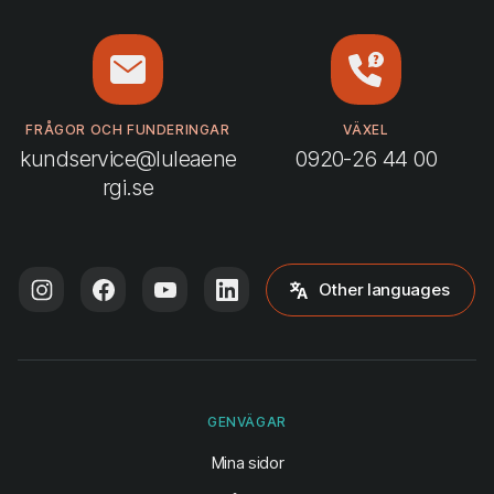
FRÅGOR OCH FUNDERINGAR
VÄXEL
kundservice@luleaene
0920-26 44 00
rgi.se
Other languages
GENVÄGAR
(öppnas i ny flik)
Mina sidor