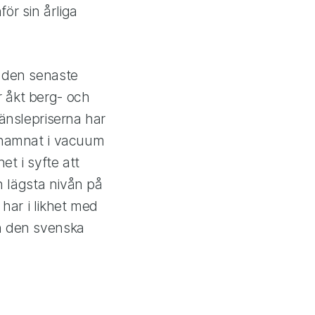
ör sin årliga
a den senaste
r åkt berg- och
ränslepriserna har
d hamnat i vacuum
t i syfte att
en lägsta nivån på
 har i likhet med
an den svenska