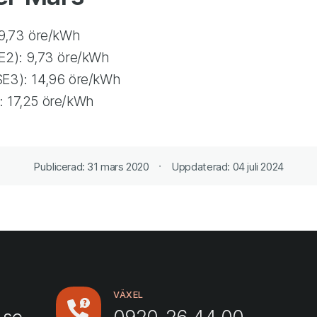
 9,73 öre/kWh
E2): 9,73 öre/kWh
SE3): 14,96 öre/kWh
: 17,25 öre/kWh
Publicerad: 31 mars 2020
Uppdaterad: 04 juli 2024
VÄXEL
.se
0920-26 44 00