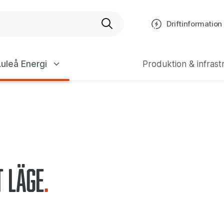
bplats
Driftinformation
uleå Energi
Produktion & infrast
t läge