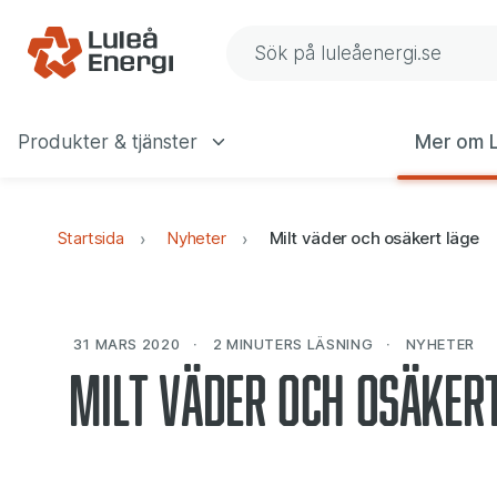
Gå till navigering
Gå till innehåll
Sök på Luleå Energis web
Produkter & tjänster
Mer om L
Huvudmeny
Startsida
Nyheter
Milt väder och osäkert läge
31 MARS 2020
2 MINUTERS
LÄSNING
NYHETER
Milt väder och osäker