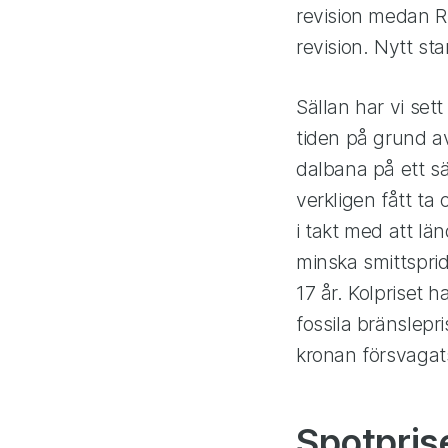
revision medan Ri
revision. Nytt st
Sällan har vi set
tiden på grund a
dalbana på ett sä
verkligen fått ta
i takt med att lä
minska smittsprid
17 år. Kolpriset h
fossila bränslep
kronan försvagats
Spotpris