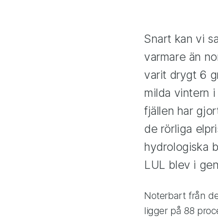
Snart kan vi s
varmare än nor
varit drygt 6 
milda vintern 
fjällen har gjo
de rörliga elpr
hydrologiska b
LUL blev i ge
Noterbart från de
ligger på 88 proc