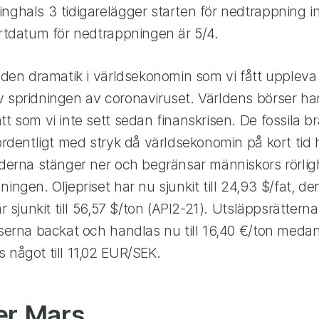
nghals 3 tidigarelägger starten för nedtrappning inf
artdatum för nedtrappningen är 5/4.
t den dramatik i världsekonomin som vi fått upplev
v spridningen av coronaviruset. Världens börser ha
tt som vi inte sett sedan finanskrisen. De fossila b
 ordentligt med stryk då världsekonomin på kort ti
nderna stänger ner och begränsar människors rörlighe
ningen. Oljepriset har nu sjunkit till 24,93 $/fat, d
ar sjunkit till 56,57 $/ton (API2-21). Utsläppsrätterna
riserna backat och handlas nu till 16,40 €/ton med
 något till 11,02 EUR/SEK.
er Mars