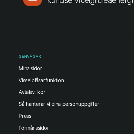
GENVÄGAR
(öppnas i ny flik)
Mina sidor
Visselblåsarfunktion
Avtalsvillkor
Så hanterar vi dina personuppgifter
Press
Förmånssidor