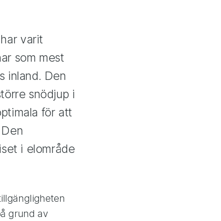
har varit
 har som mest
s inland. Den
törre snödjup i
optimala för att
. Den
iset i elområde
tillgängligheten
 på grund av