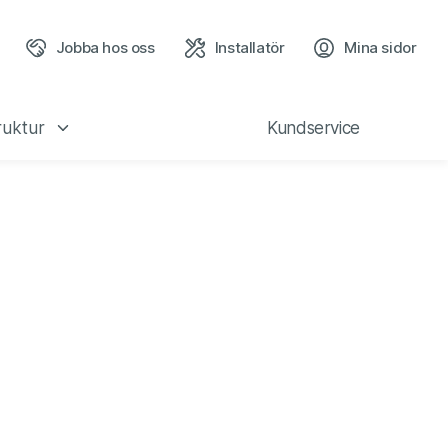
Jobba hos oss
Installatör
Mina sidor
(öppn
ruktur
Kundservice