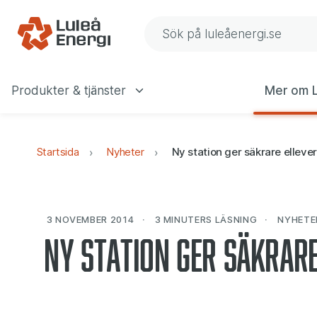
Gå till navigering
Gå till innehåll
Sök på Luleå Energis web
Produkter & tjänster
Mer om L
Huvudmeny
Startsida
Nyheter
Ny station ger säkrare elleve
3 NOVEMBER 2014
3 MINUTERS
LÄSNING
NYHETE
Ny station ger säkrar