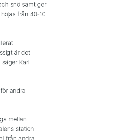
 och snö samt ger
höjas från 40-10
llerat
sigt är det
 säger Karl
 för andra
nga mellan
lens station
el från andra