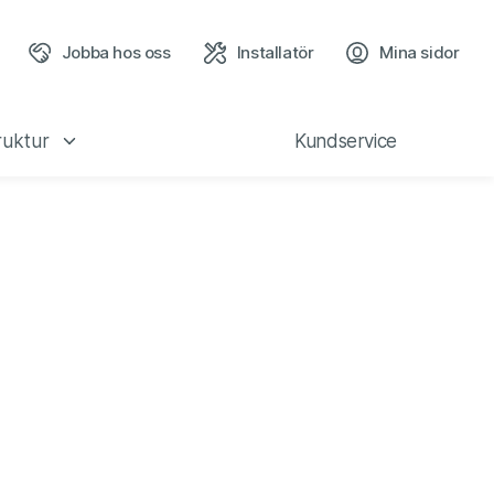
Jobba hos oss
Installatör
Mina sidor
(öppn
ruktur
Kundservice