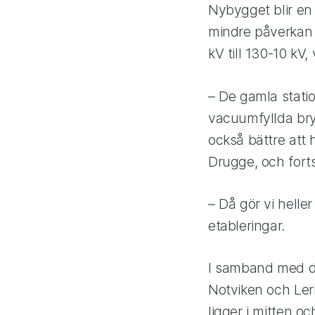
Nybygget blir en 
mindre påverkan 
kV till 130-10 kV,
– De gamla statio
vacuumfyllda bry
också bättre att 
Drugge, och forts
– Då gör vi helle
etableringar.
I samband med de
Notviken och Ler
ligger i mitten 