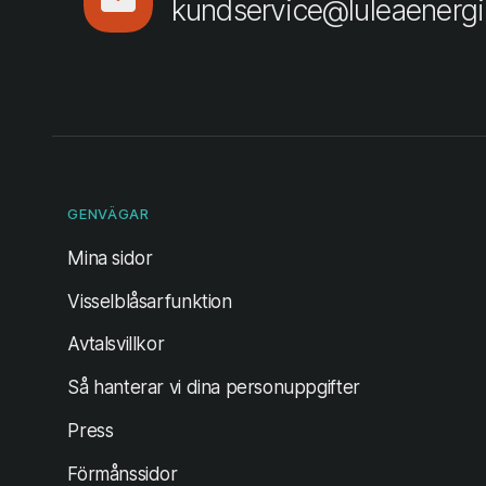
kundservice@luleaenergi
GENVÄGAR
(öppnas i ny flik)
Mina sidor
Visselblåsarfunktion
Avtalsvillkor
Så hanterar vi dina personuppgifter
Press
Förmånssidor