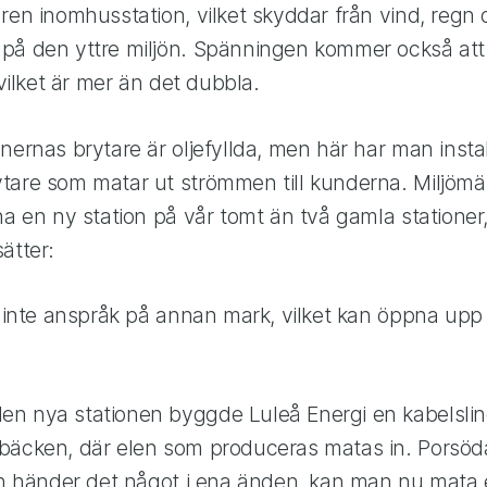
ren inomhusstation, vilket skyddar från vind, regn
på den yttre miljön. Spänningen kommer också att 
 vilket är mer än det dubbla.
nernas brytare är oljefyllda, men här har man insta
tare som matar ut strömmen till kunderna. Miljömäs
ha en ny station på vår tomt än två gamla stationer,
ätter:
r inte anspråk på annan mark, vilket kan öppna upp
n nya stationen byggde Luleå Energi en kabelsli
bäcken, där elen som produceras matas in. Porsöda
och händer det något i ena änden, kan man nu mata 