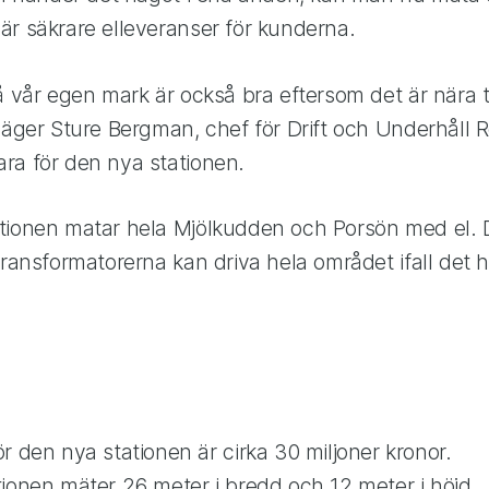
är säkrare elleveranser för kunderna.
å vår egen mark är också bra eftersom det är nära t
säger Sture Bergman, chef för Drift och Underhåll 
ra för den nya stationen.
tionen matar hela Mjölkudden och Porsön med el. De
transformatorerna kan driva hela området ifall det
r den nya stationen är cirka 30 miljoner kronor.
ionen mäter 26 meter i bredd och 12 meter i höjd.