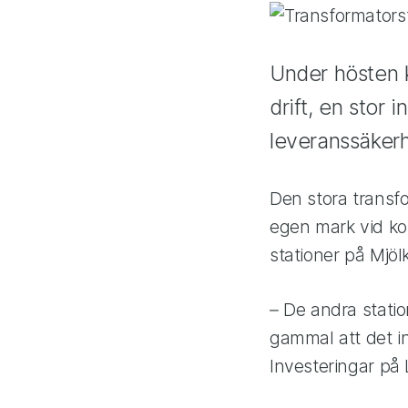
Under hösten k
drift, en stor
leveranssäkerh
Den stora transf
egen mark vid kon
stationer på Mjöl
– De andra statio
gammal att det in
Investeringar på 