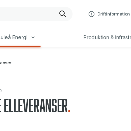
bplats
Driftinformation
uleå Energi
Produktion & infrast
ranser
R
e elleveranser