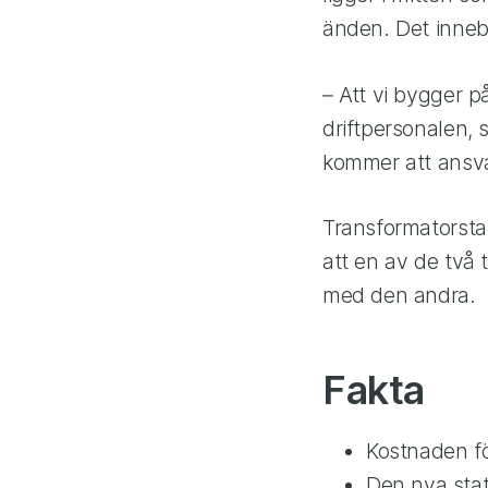
änden. Det inneb
– Att vi bygger p
driftpersonalen, 
kommer att ansva
Transformatorsta
att en av de två 
med den andra.
Fakta
Kostnaden fö
Den nya stat