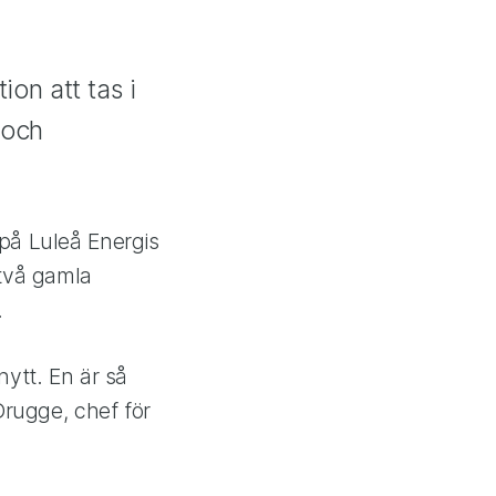
on att tas i
 och
 på Luleå Energis
 två gamla
.
nytt. En är så
Drugge, chef för