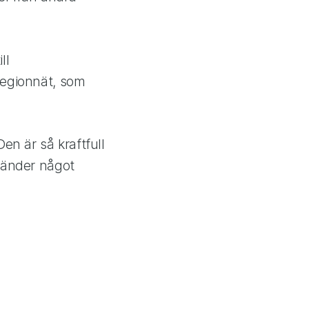
ill
Regionnät, som
n är så kraftfull
 händer något