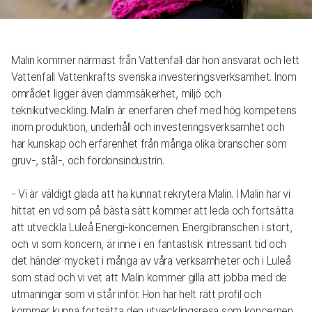
Malin kommer närmast från Vattenfall där hon ansvarat och lett
Vattenfall Vattenkrafts svenska investeringsverksamhet. Inom
området ligger även dammsäkerhet, miljö och
teknikutveckling. Malin är enerfaren chef med hög kompetens
inom produktion, underhåll och investeringsverksamhet och
har kunskap och erfarenhet från många olika branscher som
gruv-, stål-, och fordonsindustrin.
- Vi är väldigt glada att ha kunnat rekrytera Malin. I Malin har vi
hittat en vd som på bästa sätt kommer att leda och fortsätta
att utveckla Luleå Energi-koncernen. Energibranschen i stort,
och vi som koncern, är inne i en fantastisk intressant tid och
det händer mycket i många av våra verksamheter och i Luleå
som stad och vi vet att Malin kommer gilla att jobba med de
utmaningar som vi står inför. Hon har helt rätt profil och
kommer kunna fortsätta den utvecklingsresa som koncernen