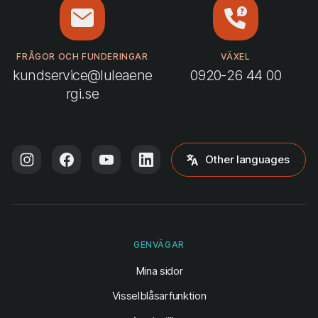
FRÅGOR OCH FUNDERINGAR
VÄXEL
kundservice@luleaene
0920-26 44 00
rgi.se
Other languages
GENVÄGAR
(öppnas i ny flik)
Mina sidor
Visselblåsarfunktion