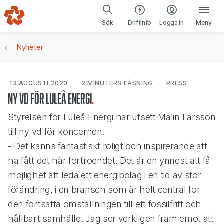
Gå till navigering
Gå till innehåll
(öppnas i ny fl
Sök
Driftinfo
Logga in
Meny
Nyheter
13 AUGUSTI 2020
2 MINUTERS
LÄSNING
PRESS
Ny vd för Luleå Energi
Styrelsen för Luleå Energi har utsett Malin Larsson
till ny vd för koncernen.
- Det känns fantastiskt roligt och inspirerande att
ha fått det här förtroendet. Det är en ynnest att få
möjlighet att leda ett energibolag i en tid av stor
förändring, i en bransch som är helt central för
den fortsatta omställningen till ett fossilfritt och
hållbart samhälle. Jag ser verkligen fram emot att