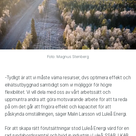
Foto: Magnus Stenberg
-Tydligt är att vi måste värna resurser, dvs optimera effekt och
elnätsutbyggnad samtidigt som vi möjliggör för högre
flexibilitet. Vi vill dela med oss av vårt arbetssätt och
uppmuntra andra att göra motsvarande arbete för att ta reda
på om det går att frigöra effekt och kapacitet för att
påskynda omställningen, säger Malin Larsson vd Luleå Energi.
För att skapa rätt förutsättningar stod Luleå Energi värd för en
rad rundabordssamtal och bjöd in industrin i Luleå; SSAB, LKAB,