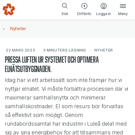
Gå till navigering
Gå till innehåll
(öppnas i ny fl
Sök
Driftinfo
Logga in
Meny
Nyheter
22 MARS 2023
3 MINUTERS
LÄSNING
NYHETER
Pressa luften ur systemet och optimera
elnätsutbyggnaden
Idag har vi ett arbetssätt som inte främjar hur vi
nyttjar elnätet. Vi måste förbättra processen där vi
maximerar samhällsnytta och minimerar
samhällskostnader. El som resurs bör förvaltas
så effektivt som möjligt. Genom
rundabordssamtal har industrin i Luleå delat med
sig av sina energibehov för att tillsammans med