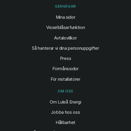
GENVÄGAR
(öppnas i ny flik)
Mina sidor
Visselblåsarfunktion
Avtalsvillkor
Så hanterar vi dina personuppgifter
Press
Förmånssidor
För installatörer
OM OSS
Om Luleå Energi
Jobba hos oss
Hållbarhet