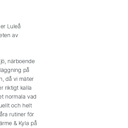
ler Luleå
heten av
ljö, närboende
nläggning på
n, då vi mäter
riktigt kalla
det normala vad
uellt och helt
åra rutiner för
Värme & Kyla på