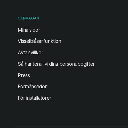
GENVÄGAR
(öppnas i ny flik)
Mina sidor
Visselblåsarfunktion
Avtalsvillkor
Så hanterar vi dina personuppgifter
Press
Förmånssidor
För installatörer