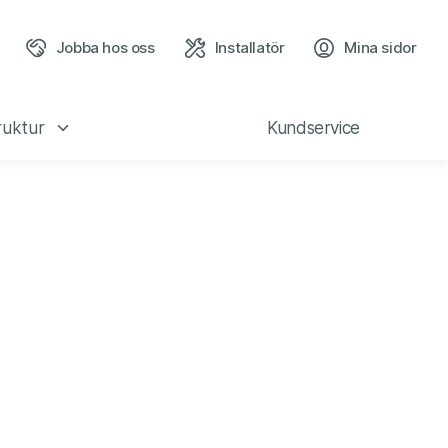
Jobba hos oss
Installatör
Mina sidor
(öppn
ruktur
Kundservice