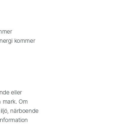
ommer
Energi kommer
nde eller
ch mark. Om
iljö, närboende
information