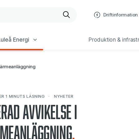
bplats
Driftinformation
uleå Energi
Produktion & infrast
rvärmeanläggning
ER 1 MINUTS
LÄSNING
NYHETER
rad avvikelse i
rmeanläggning