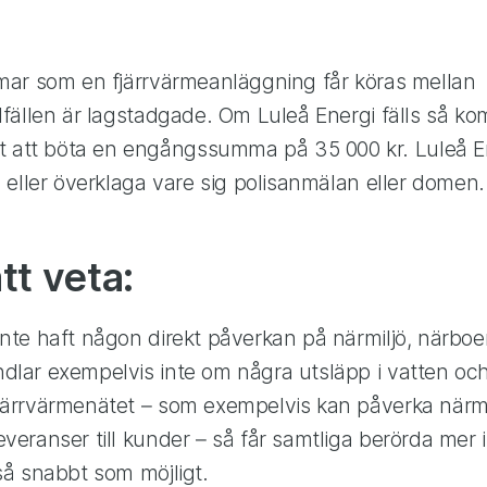
mmar som en fjärrvärmeanläggning får köras mellan
llfällen är lagstadgade. Om Luleå Energi fälls så k
att böta en engångssumma på 35 000 kr. Luleå 
a eller överklaga vare sig polisanmälan eller domen.
att veta:
inte haft någon direkt påverkan på närmiljö, närboe
ndlar exempelvis inte om några utsläpp i vatten o
fjärrvärmenätet – som exempelvis kan påverka närm
everanser till kunder – så får samtliga berörda mer 
 så snabbt som möjligt.