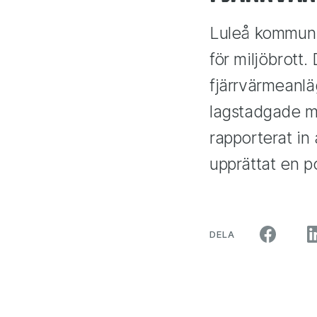
Luleå kommun h
för miljöbrott.
fjärrvärmeanlä
lagstadgade mil
rapporterat in
upprättat en p
ARTIKELN PÅ SO
DELA