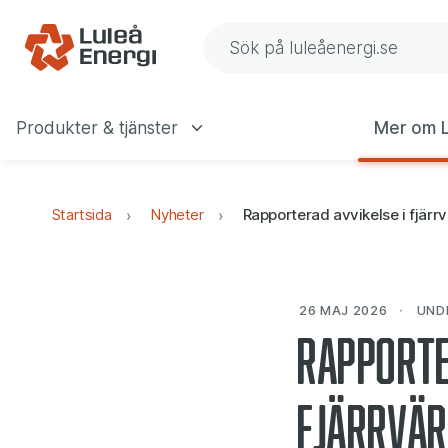
Gå till navigering
Gå till innehåll
Sök på Luleå Energis web
Produkter & tjänster
Mer om L
Huvudmeny
Startsida
Nyheter
Rapporterad avvikelse i fjär
26 MAJ 2026
UND
Rapporte
fjärrvä