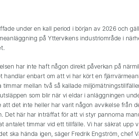
äffade under en kall period i början av 2026 och gäl
rmeanläggning på Yttervikens industriområde i när
t.
elsen har inte haft någon direkt påverkan på närmi
et handlar enbart om att vi har kört en fjärrvärmea
 timmar mellan två så kallade miljömätningstillfälle
tsläppen som blir när vi eldar i anläggningen under 
 att det inte heller har varit någon avvikelse från 
. Det här har inträffat för att vi styr pannorna man
t antalet timmar vid ett tillfälle. Vi har säkrat upp v
 det ska hända igen, säger Fredrik Engström, chef 