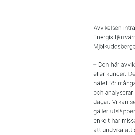
Avvikelsen intr
Energis fjärrvä
Mjölkuddsberge
– Den här avvik
eller kunder. D
nätet för många
och analyserar u
dagar. Vi kan se
gäller utsläppen
enkelt har missa
att undvika att