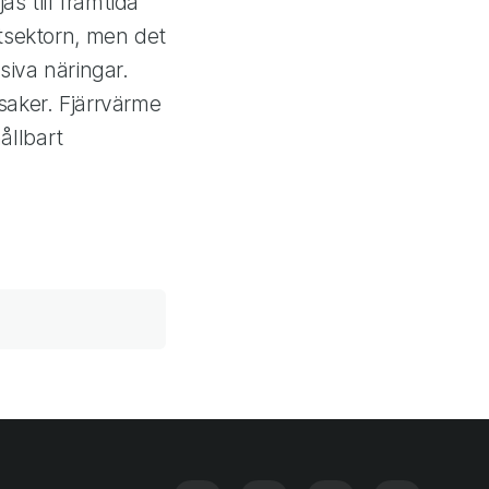
jas till framtida
rtsektorn, men det
siva näringar.
 saker. Fjärrvärme
hållbart