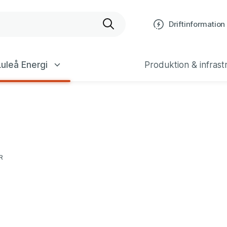
bplats
Driftinformation
uleå Energi
Produktion & infrast
R