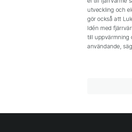
el till fjärrvärme 
utveckling och el
gör också att Lul
Idén med fjärrvärm
till uppvärmning o
användande, säge