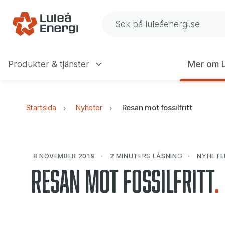
Gå till navigering
Gå till innehåll
Sök på Luleå Energis web
Produkter & tjänster
Mer om L
Huvudmeny
Startsida
Nyheter
Resan mot fossilfritt
8 NOVEMBER 2019
2 MINUTERS
LÄSNING
NYHETE
Resan mot fossilfritt