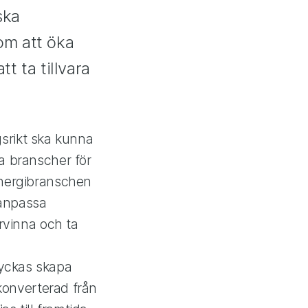
ska
 om att öka
 ta tillvara
ngsrikt ska kunna
ka branscher för
energibranschen
t anpassa
ervinna och ta
i lyckas skapa
 konverterad från