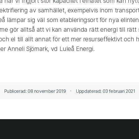
så har vi frigjort stor kapacitet i elnätet som kan nytt
ektrifiering av samhället, exempelvis inom transpo
eå lämpar sig väl som etableringsort för nya elinten
e gör alltså att vi kan använda rätt energi till rätt
ch el till allt annat för ett mer resurseffektivt och 
r Anneli Sjömark, vd Luleå Energi.
Publicerad: 08 november 2019
Uppdaterad: 03 februari 2021