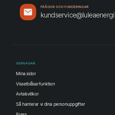
FRÅGOR OCH FUNDERINGAR
kundservice@luleaenergi
GENVÄGAR
(öppnas i ny flik)
Mina sidor
Visselblåsarfunktion
Avtalsvillkor
Så hanterar vi dina personuppgifter
Press