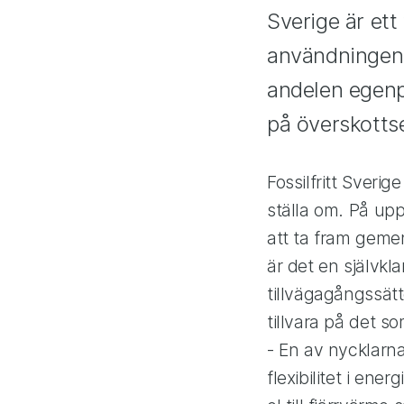
Sverige är ett
användningen a
andelen egenp
på överskottse
Fossilfritt Sverig
ställa om. På upp
att ta fram gemen
är det en självkla
tillvägagångssätt
tillvara på det s
- En av nycklarna t
flexibilitet i en