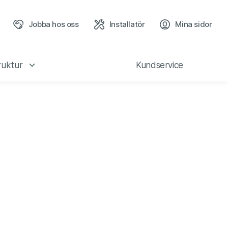
Jobba hos oss
Installatör
Mina sidor
(öppn
ruktur
Kundservice