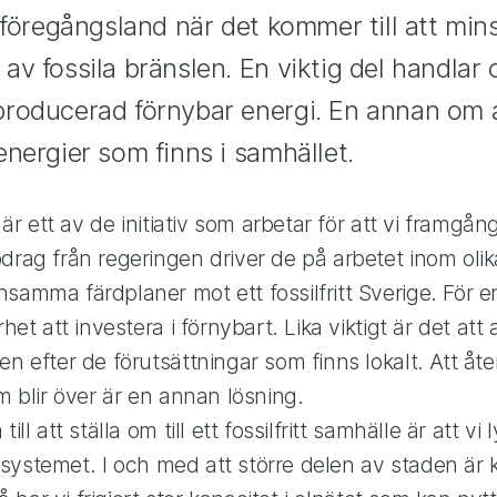
 föregångsland när det kommer till att min
v fossila bränslen. En viktig del handlar
roducerad förnybar energi. En annan om att
nergier som finns i samhället.
e är ett av de initiativ som arbetar för att vi framgå
drag från regeringen driver de på arbetet inom oli
samma färdplaner mot ett fossilfritt Sverige. För 
rhet att investera i förnybart. Lika viktigt är det at
en efter de förutsättningar som finns lokalt. Att åt
om blir över är en annan lösning.
ill att ställa om till ett fossilfritt samhälle är att v
ergisystemet. I och med att större delen av staden är