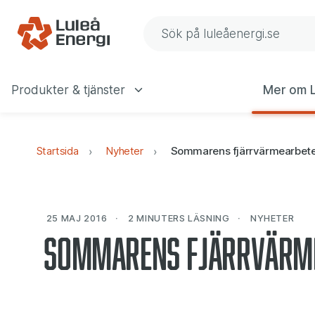
Gå till navigering
Gå till innehåll
Sök på Luleå Energis web
Produkter & tjänster
Mer om L
Huvudmeny
Startsida
Nyheter
Sommarens fjärrvärmearbet
25 MAJ 2016
2 MINUTERS
LÄSNING
NYHETER
Sommarens fjärrvärm