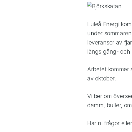
Luleå Energi kom
under sommaren/h
leveranser av fj
längs gång- och 
Arbetet kommer a
av oktober.
Vi ber om övers
damm, buller, om
Har ni frågor ell