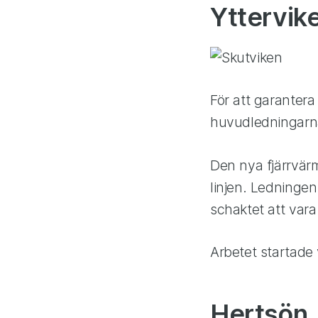
Yttervik
För att garantera
huvudledningarna
Den nya fjärrvär
linjen. Ledninge
schaktet att vara
Arbetet startade
Hertsön