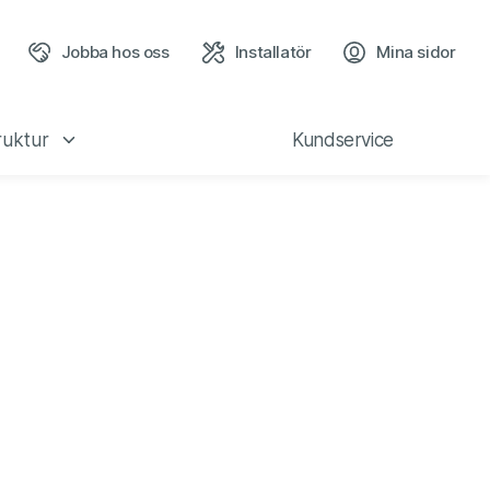
Jobba hos oss
Installatör
Mina sidor
(öppn
ruktur
Kundservice