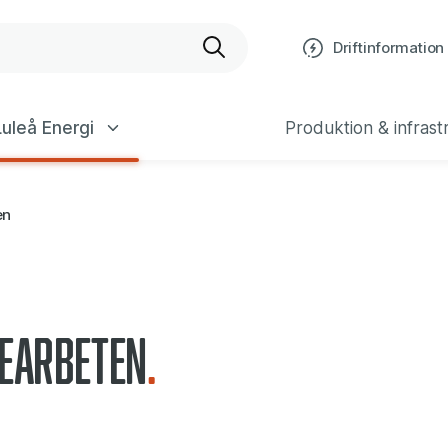
bplats
Driftinformation
uleå Energi
Produktion & infrast
en
earbeten