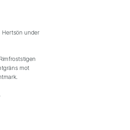
å Hertsön under
Rimfroststigen
omtgräns mot
mtmark.
.