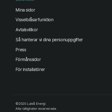
(öppnas i ny flik)
Mina sidor
Visselblåsarfunktion
Avtalsvillkor
Så hanterar vi dina personuppgifter
Press
Förmånssidor
För installatörer
©2020 Luleå Energi.
Alla rättigheter reserverade.