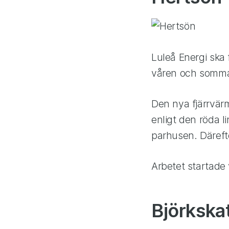
Luleå Energi ska
våren och somma
Den nya fjärrvär
enligt den röda l
parhusen. Däreft
Arbetet startade
Björkska