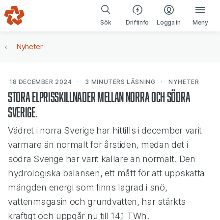
Gå till navigering
Gå till innehåll
(öppnas i ny fl
Sök
Driftinfo
Logga in
Meny
Nyheter
18 DECEMBER 2024
3 MINUTERS
LÄSNING
NYHETER
Stora elprisskillnader mellan norra och södra
Sverige
Vädret i norra Sverige har hittills i december varit
varmare än normalt för årstiden, medan det i
södra Sverige har varit kallare än normalt. Den
hydrologiska balansen, ett mått för att uppskatta
mängden energi som finns lagrad i snö,
vattenmagasin och grundvatten, har stärkts
kraftigt och uppgår nu till 14,1 TWh.