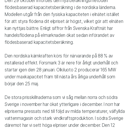
Den 29 oktober infördes den nya beräkningsmetoden
flödesbaserad kapacitetsberäkning i de nordiska länderna.
Modellen utgår från den fysiska kapaciteten i elnätet istället
för att styra flödena dit elpriset är högst, vilket gör att elnäten
kan nyttjas bättre. Enligt siffror från Svenska Kraftnät har
handelsflödena på elmarknaden ökat sedan införandet av
flödesbaserad kapacitetsberäkning.
Den nordiska kärnkraften körs för närvarande på 88 % av
installerad effekt. Forsmark 3 är nere för årligt underhåll och
startar igen den 28 januari. Olkiluoto 2 producerar 165 MW
under maxkapacitet fram till nästa års årliga underhåll som
börjar den 25 maj.
De stora prisskillnaderna som vi såg mellan norra och södra
Sverige i november har ökat ytterligare i december. I norr har
elpriserna pressats ned till följd av milda temperaturer, välfyllda
vattenmagasin och stark vindkraftsproduktion. I södra Sverige
däremot har vi sett höga elpriser under december. Den 12