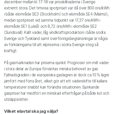
december mellan kl. 17-18 var prisskillnaderna i Sverige
extremt stora. Det timvisa spotpriset var då över 800 öre/kWh
i både elområde SE3 (Stockholm) och elområde SE4 (Malmö),
medan spotpriset vid samma tidpunkt var 17,37 öre/kWh i
elområde SE1 (Luleå) och 8,72 öre/kWh i elområde SE2
(Sundsvall). Kallt väder, låg vindkraftsproduktion i både södra
Sverige och Tyskland samt överföringsbegränsningar är några
av förklaringarna till att elpriserna i södra Sverige steg så
kraftigt.
På gasmarknaden har priserna sjunkit. Prognoser om milt väder
i stora delar av Europa förväntas minska behovet av gas.
Fyllnadsgraden i de europeiska gaslagren är dock ca 10 % lägre
jämfört med förra året, vilket gör att ett väderskifte till kallare
temperaturer snabbt kan förändra situationen. Sjunkande
gaspriser har medfört en minskad efterfrågan på både kol och
utsläppsrätter.
Vilket elavtal ska jag välja?