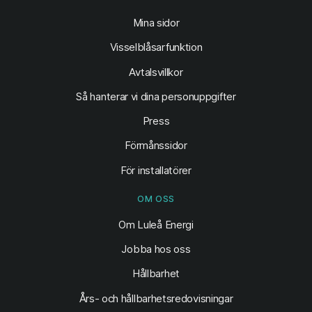
(öppnas i ny flik)
Mina sidor
Visselblåsarfunktion
Avtalsvillkor
Så hanterar vi dina personuppgifter
Press
Förmånssidor
För installatörer
OM OSS
Om Luleå Energi
Jobba hos oss
Hållbarhet
Års- och hållbarhetsredovisningar