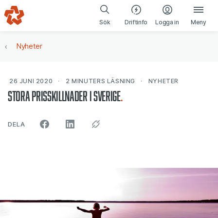
Gå till navigering
Gå till innehåll
(öppnas i ny fl
Sök
Driftinfo
Logga in
Meny
Nyheter
26 JUNI 2020
2 MINUTERS
LÄSNING
NYHETER
Stora prisskillnader i Sverige
ARTIKELN PÅ SOCIALA MEDIER"
DELA