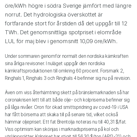
öre/kWh högre i södra Sverige jämfört med längre
norrut. Det hydrologiska överskottet är
fortfarande stort för årstiden då det uppgår till 12
TWh. Det genomsnittliga spotpriset i elområde
LUL för maj blev i genomsnitt 10,09 öre/kWh.
Under sommaren genomför normalt den nordiska kärnkraften
sina årliga revisoner. I nuläget uppgår den nordiska
kärnkraftsproduktionen till omkring 60 procent. Forsmark 2,
Ringhals 1, Ringhals 3 och Ringhals 4 befinner sig nu på revision.
Även om viss återhämtning skett på bränslemarknaden så har
coronakrisen lett till att både olje- och kolpriserna befinner sig
på låga nivåer. Oron för ökad smittspridning av covid-19 i USA
har fått börserna att skaka till på senare tid, vilket också
hämmar oljepriset. Ett fat Brentolja noteras nu till 40,31 $/fat.
Viss optimism kan skönjas i marknadspriserna på kol och
utsläppsrätter. Kolpriset har stigit till 56,30 $/ton (API2-21) och