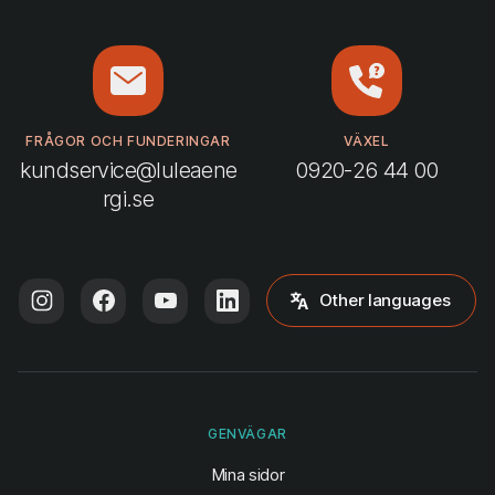
FRÅGOR OCH FUNDERINGAR
VÄXEL
kundservice@luleaene
0920-26 44 00
rgi.se
Other languages
GENVÄGAR
(öppnas i ny flik)
Mina sidor