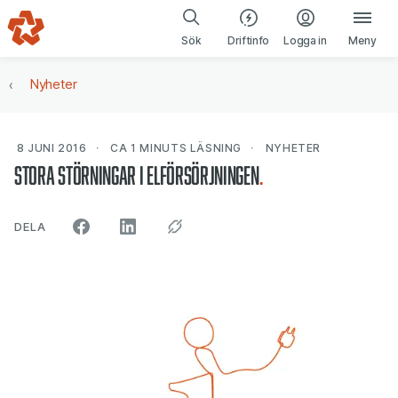
Gå till navigering
Gå till innehåll
(öppnas i ny fl
Sök
Driftinfo
Logga in
Meny
Nyheter
8 JUNI 2016
CA 1 MINUTS
LÄSNING
NYHETER
Stora störningar i elförsörjningen
ARTIKELN PÅ SOCIALA MEDIER"
DELA