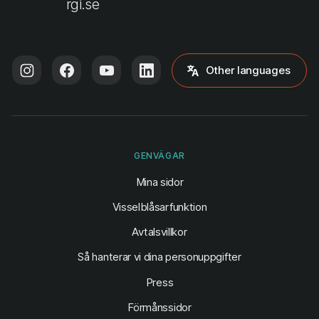
rgi.se
Other languages
GENVÄGAR
(öppnas i ny flik)
Mina sidor
Visselblåsarfunktion
Avtalsvillkor
Så hanterar vi dina personuppgifter
Press
Förmånssidor