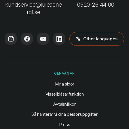
kundservice@luleaene
0920-26 44 00
rgi.se
Other languages
GENVÄGAR
(öppnas i ny flik)
Mina sidor
Visselblåsarfunktion
Avtalsvillkor
Så hanterar vi dina personuppgifter
Press