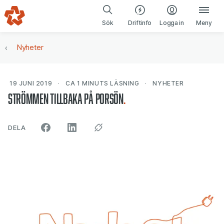
Gå till navigering
Gå till innehåll
(öppnas i ny fl
Sök
Driftinfo
Logga in
Meny
Nyheter
19 JUNI 2019
CA 1 MINUTS
LÄSNING
NYHETER
Strömmen tillbaka på Porsön
ARTIKELN PÅ SOCIALA MEDIER"
DELA