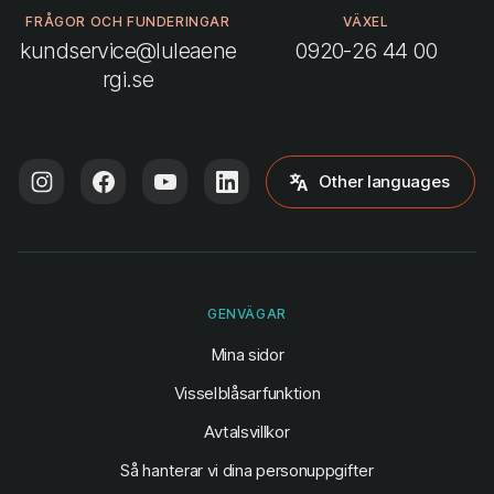
FRÅGOR OCH FUNDERINGAR
VÄXEL
kundservice@luleaene
0920-26 44 00
rgi.se
Other languages
GENVÄGAR
(öppnas i ny flik)
Mina sidor
Visselblåsarfunktion
Avtalsvillkor
Så hanterar vi dina personuppgifter