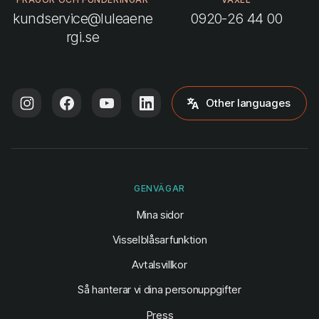
kundservice@luleaene
0920-26 44 00
rgi.se
Other languages
GENVÄGAR
(öppnas i ny flik)
Mina sidor
Visselblåsarfunktion
Avtalsvillkor
Så hanterar vi dina personuppgifter
Press