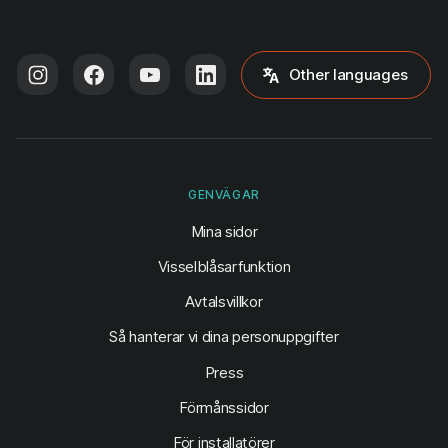
Other languages
GENVÄGAR
(öppnas i ny flik)
Mina sidor
Visselblåsarfunktion
Avtalsvillkor
Så hanterar vi dina personuppgifter
Press
Förmånssidor
För installatörer