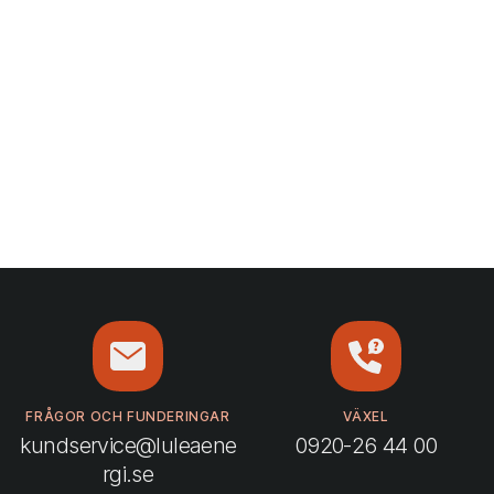
FRÅGOR OCH FUNDERINGAR
VÄXEL
kundservice@luleaene
0920-26 44 00
rgi.se