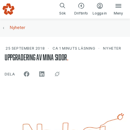
Gå till navigering
Gå till innehåll
(öppnas i ny fl
Sök
Driftinfo
Logga in
Meny
Nyheter
25 SEPTEMBER 2018
CA 1 MINUTS
LÄSNING
NYHETER
Uppgradering av Mina Sidor
ARTIKELN PÅ SOCIALA MEDIER"
DELA