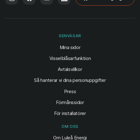
GENVÄGAR
(öppnas i ny flik)
Mina sidor
Visselblåsarfunktion
Avtalsvillkor
Så hanterar vi dina personuppgifter
Press
Förmånssidor
För installatörer
OM OSS
Om Luleå Energi