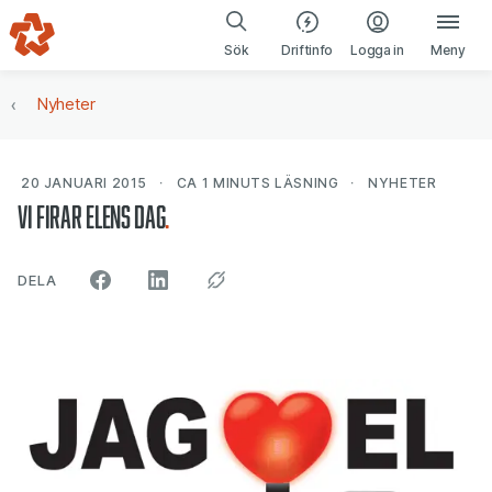
Gå till navigering
Gå till innehåll
(öppnas i ny fl
Sök
Driftinfo
Logga in
Meny
Nyheter
20 JANUARI 2015
CA 1 MINUTS
LÄSNING
NYHETER
Vi firar Elens dag
ARTIKELN PÅ SOCIALA MEDIER"
DELA