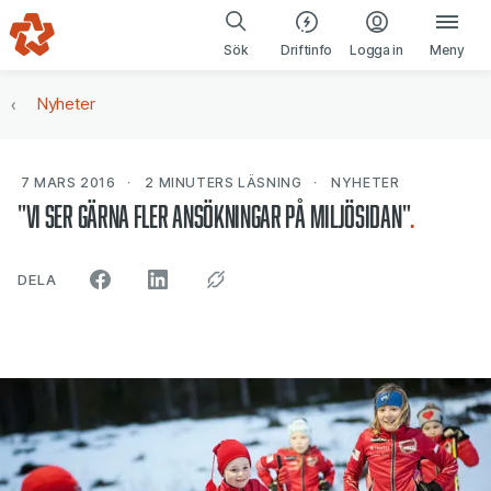
Gå till navigering
Gå till innehåll
(öppnas i ny fl
Sök
Driftinfo
Logga in
Meny
Nyheter
7 MARS 2016
2 MINUTERS
LÄSNING
NYHETER
"Vi ser gärna fler ansökningar på miljösidan"
ARTIKELN PÅ SOCIALA MEDIER"
DELA