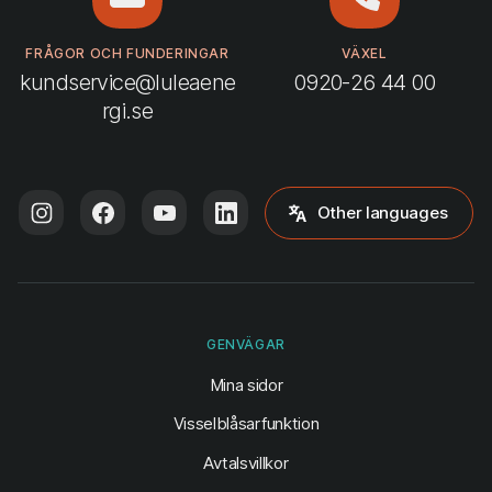
FRÅGOR OCH FUNDERINGAR
VÄXEL
kundservice@luleaene
0920-26 44 00
rgi.se
Other languages
GENVÄGAR
(öppnas i ny flik)
Mina sidor
Visselblåsarfunktion
Avtalsvillkor