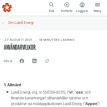
Gå till navigering
Gå till innehåll
(öppnas i ny fl
Sök
Driftinfo
Logga in
Meny
Om Luleå Energi
27 AUGUSTI 2021
18 MINUTERS
LÄSNING
Användarvillkor
ARTIKELN PÅ SOCIALA MEDIER"
DELA
1. Allmänt
Luleå Energi, org. nr. 556139–8255, (“
vi
”, “
oss
” och
liknande benämningar) tillhandahåller tjänster och
produkter via mobilapplikationen Luleå Energi (“
Appen
”)