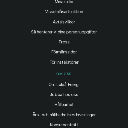
(öppnas i ny flik)
Mina sidor
Visselblåsarfunktion
Avtalsvillkor
Så hanterar vi dina personuppgifter
Press
Förmånssidor
För installatörer
OM OSS
Om Luleå Energi
Jobba hos oss
Hållbarhet
Års- och hållbarhetsredovisningar
Konsumenträtt