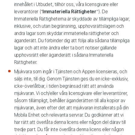
innehållet i Utbudet, tillhör oss, våra licensgivare eller
leverantörer (“
Immateriella Rättigheter
‟). De
Immateriella Rättigheterna är skyddade av tillämpliga lagar,
inklusive, och utan begränsning, upphovsrättslagen och
andra lagar som skyddar immateriella rättigheter och
äganderätt. Du förbinder dig att följa alla sådana tillämpliga
lagar och att inte ändra eller ta bort notiser gällande
upphovsrätt eller äganderätt i sådana Immateriella
Rättigheter.
Mjukvara som ingår i Tjänsten och Appen licensieras, och
säljs inte, till dig. Genom Tjänsten ges du en icke-exklusiv,
icke-överlåtbar, i tiden begränsad rätt att använda
mjukvaran. Vi och/eller våra licensgivare eller leverantörer,
såsom tillämpligt, behåller äganderätten till alla kopior av
mjukvaran, även efter det att mjukvaran installerats på din
Mobila Enhet och relevanta servrar. Du godkänner att vi
har rätt att överlåta denna licens eller någon del därav till
tredje part. Du får inte överlåta denna licens eller någon