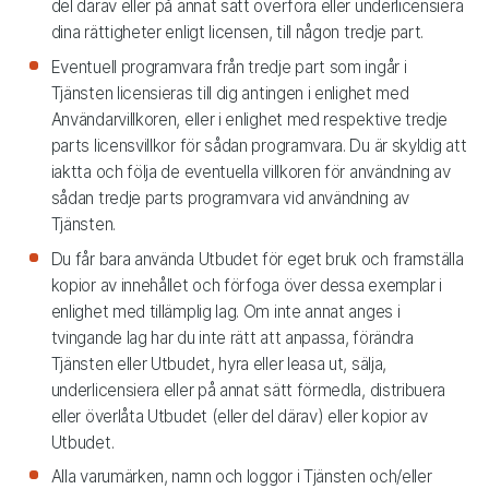
del därav eller på annat sätt överföra eller underlicensiera
dina rättigheter enligt licensen, till någon tredje part.
Eventuell programvara från tredje part som ingår i
Tjänsten licensieras till dig antingen i enlighet med
Användarvillkoren, eller i enlighet med respektive tredje
parts licensvillkor för sådan programvara. Du är skyldig att
iaktta och följa de eventuella villkoren för användning av
sådan tredje parts programvara vid användning av
Tjänsten.
Du får bara använda Utbudet för eget bruk och framställa
kopior av innehållet och förfoga över dessa exemplar i
enlighet med tillämplig lag. Om inte annat anges i
tvingande lag har du inte rätt att anpassa, förändra
Tjänsten eller Utbudet, hyra eller leasa ut, sälja,
underlicensiera eller på annat sätt förmedla, distribuera
eller överlåta Utbudet (eller del därav) eller kopior av
Utbudet.
Alla varumärken, namn och loggor i Tjänsten och/eller