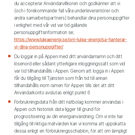
du accepterar Användarvillkoren och godkänner att vi
(och i förekommande fall våra underleverantörer och
andra samarbetspartners) behandlar dina personuppgifter
i enlighet med vår vid var tid gällande
personuppgiftsinformation se;
https://www.luleaenergi.se/om-lulea-energi/sa-hanterar-
vi-dina-personuppgifter/
Du loggar in på Appen med ditt användarnamn och ditt
lösenord eller sådant ytterligare inloggningssätt som vid
var tid tillhandahålls i Appen. Genom att logga in i Appen
får du tillgång till Tjänsten som från tid till annan
tillhandahålls inom ramen för Appen tills det att ditt
Användarkonto avslutas enligt punkt 6
Förbrukningsdata från ditt nätbolag kommer användas i
Appen och historisk data ligger till grund för
prognostisering av din energianvändning. Om vi inte har
tillgång till riktiga mätvärden kan vi komma att uppskatta
dessa enligt en förbrukningsschablon, för att om lämpligt