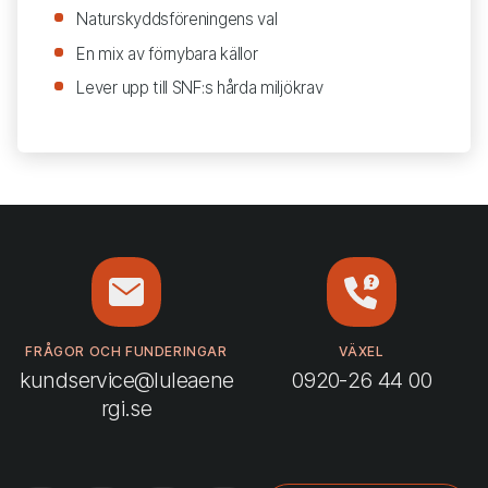
Naturskyddsföreningens val
En mix av förnybara källor
Lever upp till SNF:s hårda miljökrav
FRÅGOR OCH FUNDERINGAR
VÄXEL
kundservice@luleaene
0920-26 44 00
rgi.se