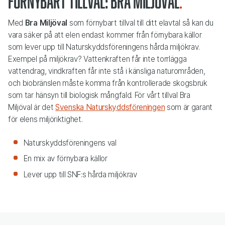
Förnybart tillval: Bra miljöval
Med
Bra Miljöval
som förnybart tillval till ditt elavtal så
kan du
vara säker på att elen endast kommer från förnybara källor
som lever upp till Naturskyddsföreningens hårda miljökrav.
Exempel på miljökrav? Vattenkraften får inte torrlägga
vattendrag, vindkraften får inte stå i känsliga naturområden,
och biobränslen måste komma från kontrollerade skogsbruk
som tar hänsyn till biologisk mångfald. För vårt tillval Bra
Miljöval är det
Svenska Naturskyddsföreningen
som är garant
för elens miljöriktighet.
Naturskyddsföreningens val
En mix av förnybara källor
Lever upp till SNF:s hårda miljökrav