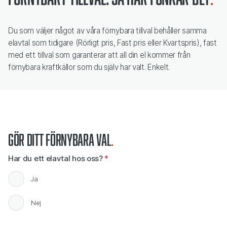
Du som väljer något av våra förnybara tillval behåller samma
elavtal som tidigare (Rörligt pris, Fast pris eller Kvartspris), fast
med ett tillval som garanterar att all din el kommer från
förnybara kraftkällor som du själv har valt. Enkelt.
Gör ditt förnybara val
Har du ett elavtal hos oss?
*
Har du ett elavtal hos oss?
Ja
Nej