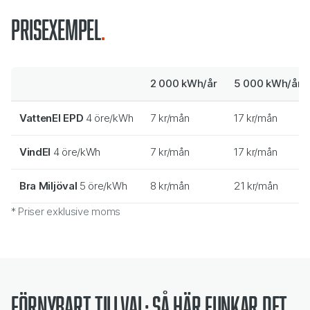
Prisexempel
2 000 kWh/år
5 000 kWh/år
VattenEl EPD
4 öre/kWh
7 kr/mån
17 kr/mån
VindEl
4 öre/kWh
7 kr/mån
17 kr/mån
Bra Miljöval
5 öre/kWh
8 kr/mån
21 kr/mån
* Priser exklusive moms
Förnybart tillval: så här funkar det