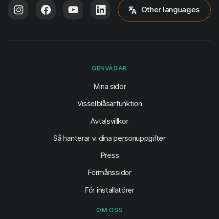
Other languages
GENVÄGAR
(öppnas i ny flik)
Mina sidor
Visselblåsarfunktion
Avtalsvillkor
Så hanterar vi dina personuppgifter
Press
Förmånssidor
För installatörer
OM OSS