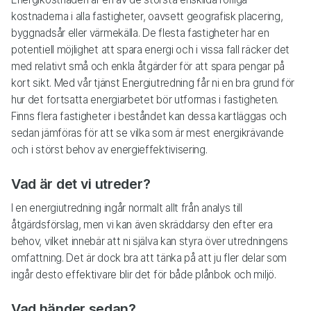
kostnaderna i alla fastigheter, oavsett geografisk placering,
byggnadsår eller värmekälla. De flesta fastigheter har en
potentiell möjlighet att spara energi och i vissa fall räcker det
med relativt små och enkla åtgärder för att spara pengar på
kort sikt. Med vår tjänst Energiutredning får ni en bra grund för
hur det fortsatta energiarbetet bör utformas i fastigheten.
Finns flera fastigheter i beståndet kan dessa kartläggas och
sedan jämföras för att se vilka som är mest energikrävande
och i störst behov av energieffektivisering.
Vad är det vi utreder?
I en energiutredning ingår normalt allt från analys till
åtgärdsförslag, men vi kan även skräddarsy den efter era
behov, vilket innebär att ni själva kan styra över utredningens
omfattning. Det är dock bra att tänka på att ju fler delar som
ingår desto effektivare blir det för både plånbok och miljö.
Vad händer sedan?