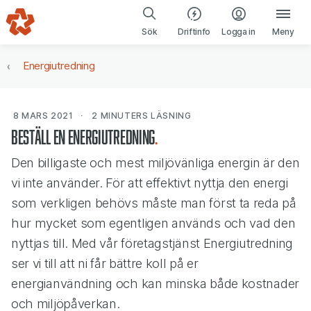
Gå till navigering
Gå till innehåll
(öppnas i ny fl
Sök
Driftinfo
Logga in
Meny
Energiutredning
8 MARS 2021
2 MINUTERS
LÄSNING
Beställ en energiutredning
Den billigaste och mest miljövänliga energin är den
vi inte använder. För att effektivt nyttja den energi
som verkligen behövs måste man först ta reda på
hur mycket som egentligen används och vad den
nyttjas till. Med vår företagstjänst Energiutredning
ser vi till att ni får bättre koll på er
energianvändning och kan minska både kostnader
och miljöpåverkan.