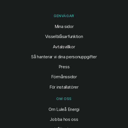
GENVÄGAR
(öppnas i ny flik)
Mina sidor
Visselblåsarfunktion
Avtalsvillkor
Så hanterar vi dina personuppgifter
Press
Förmånssidor
För installatörer
OM OSS
Om Luleå Energi
Jobba hos oss