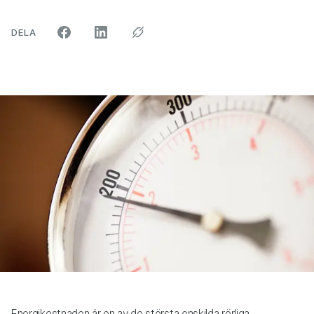
ARTIKELN PÅ SOCIALA MEDIER"
DELA
Energikostnaden är en av de största enskilda rörliga