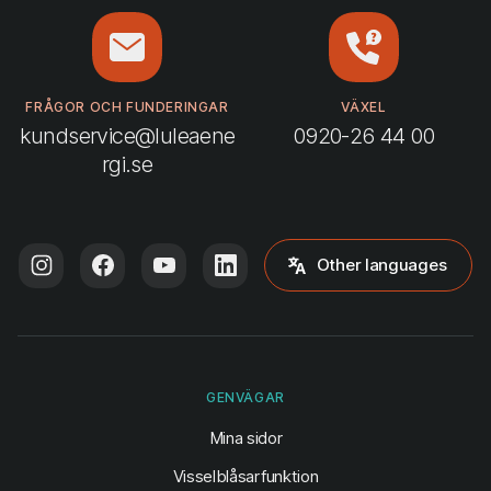
FRÅGOR OCH FUNDERINGAR
VÄXEL
kundservice@luleaene
0920-26 44 00
rgi.se
Other languages
GENVÄGAR
(öppnas i ny flik)
Mina sidor
Visselblåsarfunktion