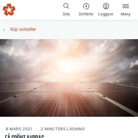
Gå till navigering
Gå till innehåll
(öppnas i ny fl
Sök
Driftinfo
Logga in
Meny
Köp solceller
8 MARS 2021
2 MINUTERS
LÄSNING