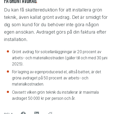
Få grönt avdrag
Du kan få skattereduktion
för att installera grön
teknik, även kallat grönt avdrag. Det är smidigt för
dig som kund för du behöver inte göra någon
egen ansökan
. Avdraget görs på din faktura efter
installation.
Grönt avdrag för solcellanläggningar är 20
procent
av
arbets- och materialkostnaden
(gäller till och med 30 juni
2025).
F
ör lagring av egenproducerad el
, alltså
batteri
,
är det
gröna avdraget på 50
procent
av arbets- och
materialkostnaden.
Oavsett vilken grön teknik du installerar är maximala
avdraget 50 000 kr per person och år.
ARTIKELN PÅ SOCIALA MEDIER"