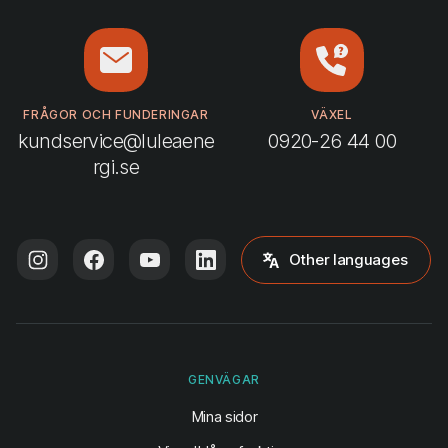
FRÅGOR OCH FUNDERINGAR
VÄXEL
kundservice@luleaene
0920-26 44 00
rgi.se
Other languages
GENVÄGAR
(öppnas i ny flik)
Mina sidor