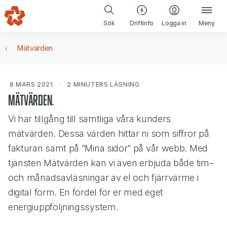
Gå till navigering
Gå till innehåll
(öppnas i ny fl
Sök
Driftinfo
Logga in
Meny
Mätvärden
8 MARS 2021
2 MINUTERS
LÄSNING
Mätvärden
Vi har tillgång till samtliga våra kunders
mätvärden. Dessa värden hittar ni som siffror på
fakturan samt på "Mina sidor" på vår webb. Med
tjänsten Mätvärden kan vi även erbjuda både tim-
och månadsavläsningar av el och fjärrvärme i
digital form. En fördel för er med eget
energiuppföljningssystem.