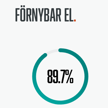
Förnybar el
89.7%