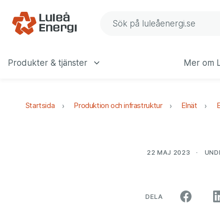
Gå till navigering
Gå till innehåll
Sök på Luleå Energis web
Produkter & tjänster
Mer om L
Huvudmeny
Startsida
Produktion och infrastruktur
Elnät
E
22 MAJ 2023
UND
ARTIKELN PÅ SO
DELA