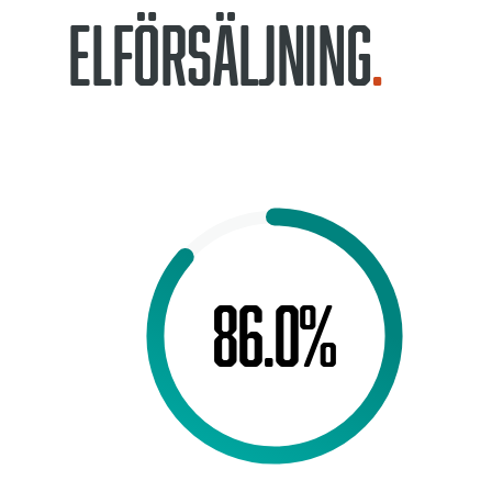
elförsäljning
86.0%