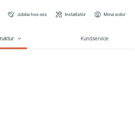
Jobba hos oss
Installatör
Mina sidor
(öppn
ruktur
Kundservice