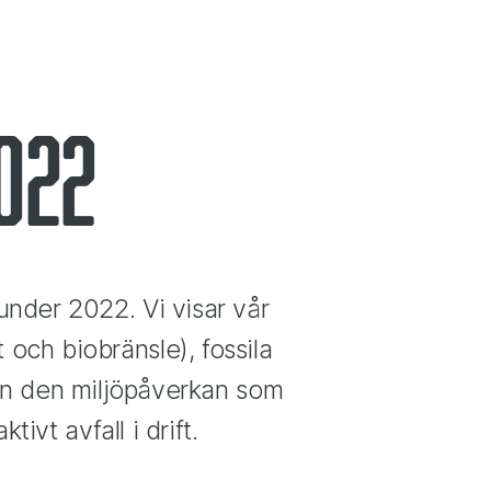
022
under 2022. Vi visar vår
t och biobränsle), fossila
även den miljöpåverkan som
ivt avfall i drift.