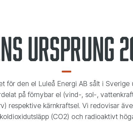
ens ursprung 2
t för den el Luleå Energi AB sålt i Sverige 
delat på förnybar el (vind-, sol-, vattenkraf
orv) respektive kärnkraftsel. Vi redovisar 
koldioxidutsläpp (CO2) och radioaktivt högakt