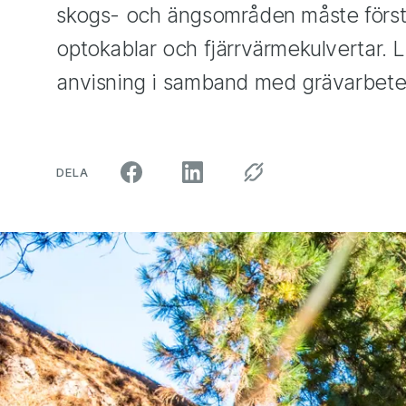
skogs- och ängsområden måste först t
optokablar och fjärrvärmekulvertar. L
anvisning i samband med grävarbete
ARTIKELN PÅ SOCIALA MEDIER"
DELA