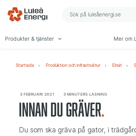
Gå till navigering
Gå till innehåll
Sök på Luleå Energis web
Produkter & tjänster
Mer om L
Huvudmeny
Startsida
Produktion och infrastruktur
Elnät
S
3 FEBRUARI 2021
3 MINUTERS
LÄSNING
Innan du gräver
Du som ska gräva på gator, i trädgår