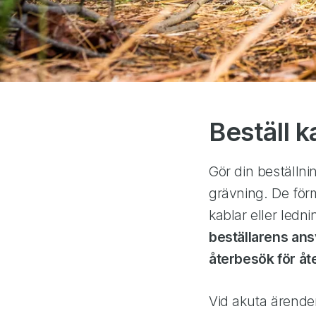
Beställ 
Gör din beställni
grävning. De för
kablar eller ledn
beställarens ansv
återbesök för åt
Vid akuta ärenden