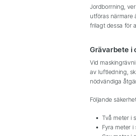
Jordborrning, ver
utföras närmare 
frilagt dessa för 
Grävarbete i 
Vid maskingrävnin
av luftledning, 
nödvändiga åtgär
Följande säkerhets
Två meter i 
Fyra meter i