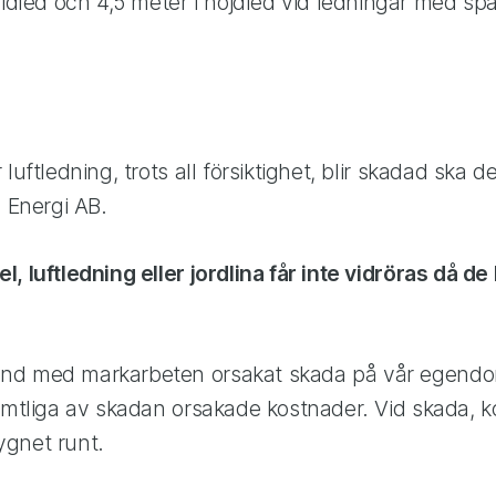
sidled och 4,5 meter i höjdled vid ledningar med sp
luftledning, trots all försiktighet, blir skadad ska 
å Energi AB.
, luftledning eller jordlina får inte vidröras då de
d med markarbeten orsakat skada på vår egendom,
samtliga av skadan orsakade kostnader. Vid skada, k
gnet runt.