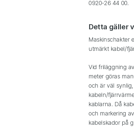
0920-26 44 00.
Detta gäller 
Maskinschakter el
utmärkt kabel/fjä
Vid friläggning a
meter göras manu
och är väl synlig
kabeln/fjärrvärm
kablarna. Då kabel
och markering av 
kabelskador på g