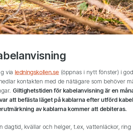
kabelanvisning
ng via
ledningskollen.se
(öppnas i nytt fönster) i god
medlar kontakten med de nätägare som behöver mä
ingar.
Giltighetstiden för kabelanvisning är en måna
ar att befästa läget på kablarna efter utförd kabe
erutmärkning av kablarna kommer att debiteras.
 dagtid, kvällar och helger, t.ex, vattenläckor, ring