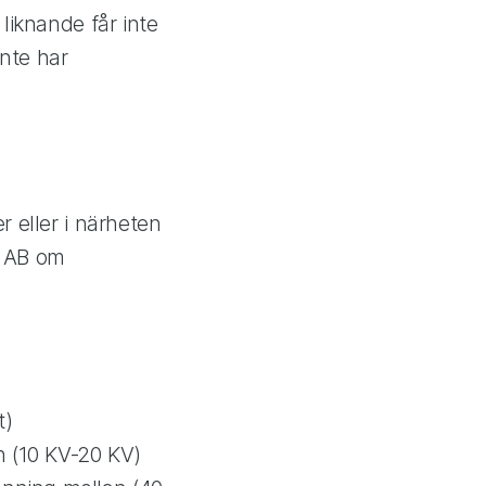
liknande får inte
nte har
r eller i närheten
t AB om
t)
n (10 KV-20 KV)