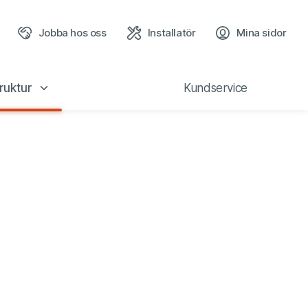
Jobba hos oss
Installatör
Mina sidor
(öppn
ruktur
Kundservice