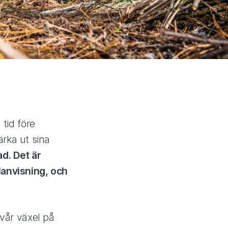
 tid före
rka ut sina
d. Det är
lanvisning, och
 vår växel på