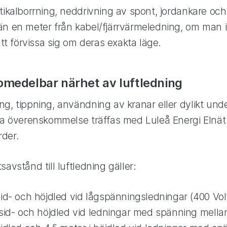
tikalborrning, neddrivning av spont, jordankare och 
än en meter från kabel/fjärrvärmeledning, om man i
att förvissa sig om deras exakta läge.
omedelbar närhet av luftledning
g, tippning, användning av kranar eller dylikt unde
ska överenskommelse träffas med Luleå Energi Elnä
der.
avstånd till luftledning gäller:
sid- och höjdled vid lågspänningsledningar (400 Vol
 sid- och höjdled vid ledningar med spänning mella