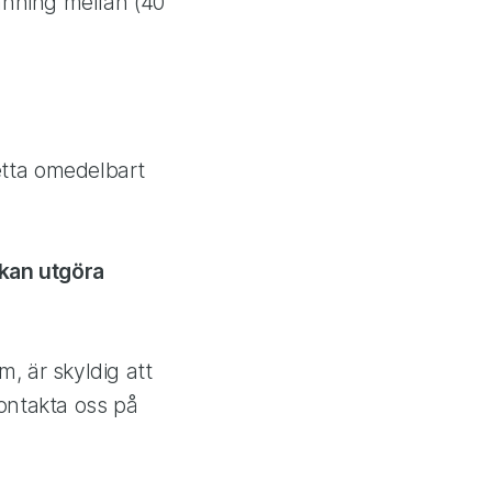
änning mellan (40
detta omedelbart
 kan utgöra
 är skyldig att
ontakta oss på