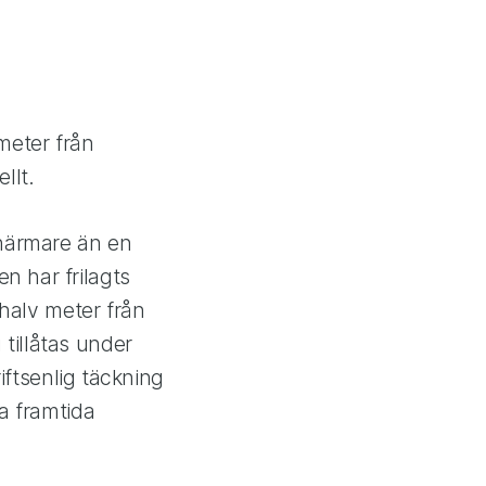
meter från
llt.
 närmare än en
n har frilagts
 halv meter från
tillåtas under
riftsenlig täckning
ka framtida