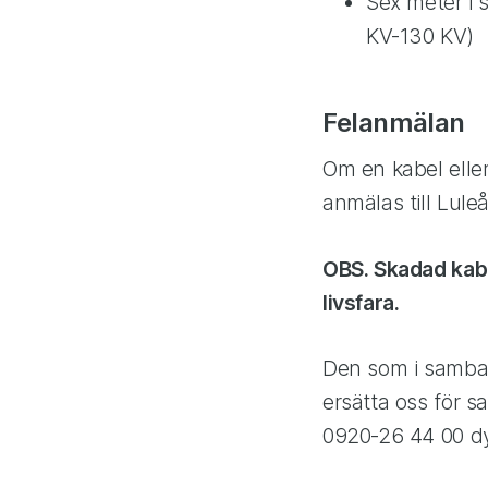
Sex meter i 
KV-130 KV)
Felanmälan
Om en kabel eller 
anmälas till Lule
OBS. Skadad kabel
livsfara.
Den som i samban
ersätta oss för 
0920-26 44 00 dy