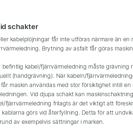
vid schakter
ler kabelplöjningar får inte utföras närmare än en 
rrvärmeledning. Brytning av asfalt får göras maskine
v befintlig kabel/fjärrvärmeledning måste grävning
ellt (handgrävning). När kabeln/fjärrvärmeledninge
, får maskin användas med stor försiktighet intill en
eledningen. Vid djupa schakt kan maskinschaktning 
/fjärrvärmeledning frilagts är det viktigt att föresk
kablarna görs vid återfyllning. Detta för att undvi
rund av exempelvis sättningar i marken.